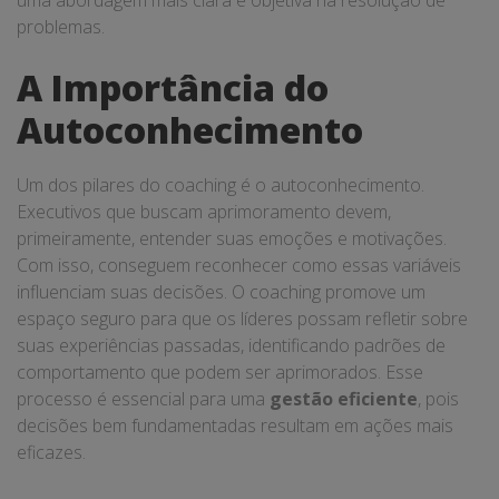
uma abordagem mais clara e objetiva na resolução de
problemas.
A Importância do
Autoconhecimento
Um dos pilares do coaching é o autoconhecimento.
Executivos que buscam aprimoramento devem,
primeiramente, entender suas emoções e motivações.
Com isso, conseguem reconhecer como essas variáveis
influenciam suas decisões. O coaching promove um
espaço seguro para que os líderes possam refletir sobre
suas experiências passadas, identificando padrões de
comportamento que podem ser aprimorados. Esse
processo é essencial para uma
gestão eficiente
, pois
decisões bem fundamentadas resultam em ações mais
eficazes.