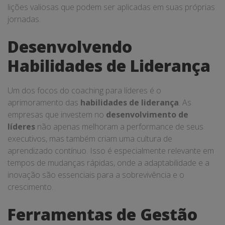
lições valiosas que podem ser aplicadas em suas próprias
jornadas.
Desenvolvendo
Habilidades de Liderança
Um dos focos do coaching para líderes é o
aprimoramento das
habilidades de liderança
. As
empresas que investem no
desenvolvimento de
líderes
não apenas melhoram a performance de seus
executivos, mas também criam uma cultura de
aprendizado contínuo. Isso é especialmente relevante em
tempos de mudanças rápidas, onde a adaptabilidade e a
inovação são essenciais para a sobrevivência e o
crescimento.
Ferramentas de Gestão