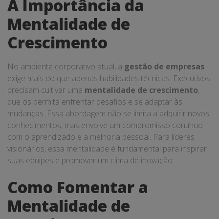
A Importância da
Mentalidade de
Crescimento
No ambiente corporativo atual, a
gestão de empresas
exige mais do que apenas habilidades técnicas. Executivos
precisam cultivar uma
mentalidade de crescimento
,
que os permita enfrentar desafios e se adaptar às
mudanças. Essa abordagem não se limita a adquirir novos
conhecimentos, mas envolve um compromisso contínuo
com o aprendizado e a melhoria pessoal. Para líderes
visionários, essa mentalidade é fundamental para inspirar
suas equipes e promover um clima de inovação.
Como Fomentar a
Mentalidade de