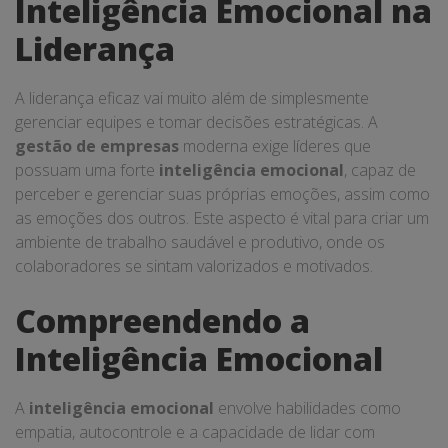
Inteligência Emocional na
Liderança
A liderança eficaz vai muito além de simplesmente
gerenciar equipes e tomar decisões estratégicas. A
gestão de empresas
moderna exige líderes que
possuam uma forte
inteligência emocional
, capaz de
perceber e gerenciar suas próprias emoções, assim como
as emoções dos outros. Este aspecto é vital para criar um
ambiente de trabalho saudável e produtivo, onde os
colaboradores se sintam valorizados e motivados.
Compreendendo a
Inteligência Emocional
A
inteligência emocional
envolve habilidades como
empatia, autocontrole e a capacidade de lidar com