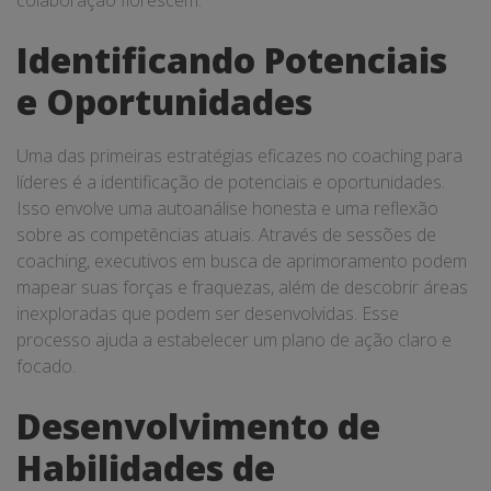
colaboração florescem.
Identificando Potenciais
e Oportunidades
Uma das primeiras estratégias eficazes no coaching para
líderes é a identificação de potenciais e oportunidades.
Isso envolve uma autoanálise honesta e uma reflexão
sobre as competências atuais. Através de sessões de
coaching, executivos em busca de aprimoramento podem
mapear suas forças e fraquezas, além de descobrir áreas
inexploradas que podem ser desenvolvidas. Esse
processo ajuda a estabelecer um plano de ação claro e
focado.
Desenvolvimento de
Habilidades de