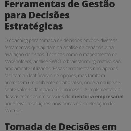
Ferramentas de Gestão
para Decisões
Estratégicas
O coaching para tomada de decisões envolve diversas
ferramentas que ajudam na análise de cenários e na
avaliação de riscos. Técnicas como o mapeamento de
stakeholders, análise SWOT e brainstorming criativo são
amplamente utilizadas. Essas ferramentas não apenas
facilitam a identificação de opções, mas também
promovem um ambiente colaborativo, onde a equipe se
sente valorizada e parte do processo. A implementação
dessas técnicas em sessões de
mentoria empresarial
pode levar a soluções inovadoras e à aceleração de
startups.
Tomada de Decisões em