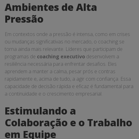
Ambientes de Alta
Pressão
Em contextos onde a pressão é intensa, como em crises
ou mudanças significativas no mercado, o coaching se
torna ainda mais relevante. Líderes que participam de
programas de
coaching executivo
desenvolvem a
resiliência necessária para enfrentar desafios. Eles
aprendem a manter a calma, pesar prós e contras
rapidamente e, acima de tudo, a agir com confiança. Essa
capacidade de decisão rápida e eficaz é fundamental para
a continuidade e o crescimento empresarial.
Estimulando a
Colaboração e o Trabalho
em Equipe