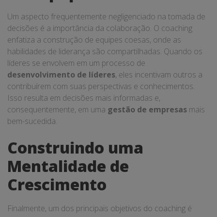
Um aspecto frequentemente negligenciado na tomada de
decisões é a importância da colaboração. O coaching
enfatiza a construção de equipes coesas, onde as
habilidades de liderança são compartilhadas. Quando os
líderes se envolvem em um processo de
desenvolvimento de líderes
, eles incentivam outros a
contribuírem com suas perspectivas e conhecimentos.
Isso resulta em decisões mais informadas e,
consequentemente, em uma
gestão de empresas
mais
bem-sucedida.
Construindo uma
Mentalidade de
Crescimento
Finalmente, um dos principais objetivos do coaching é