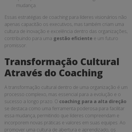
mudança.
Essas estratégias de coaching para líderes visionários não
apenas capacitão os executivos, mas também criam uma
cultura de inovação e excelência dentro das organizações,
contribuindo para uma
gestão eficiente
e um futuro
promissor.
Transformação Cultural
Através do Coaching
A transformação cultural dentro de uma organização é um
processo complexo, mas essencial para a evolução e o
sucesso a longo prazo. O
coaching para a alta direção
se destaca como uma ferramenta poderosa para facilitar
essa mudança, permitindo que líderes compreendam e
incorporem novas práticas e valores em suas equipes. Ao
promover uma cultura de abertura e aprendizado, os