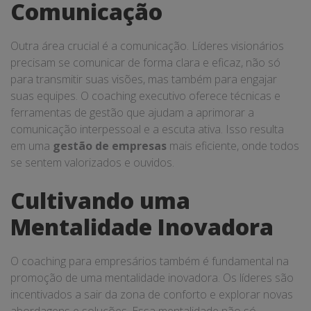
Comunicação
Outra área crucial é a comunicação. Líderes visionários
precisam se comunicar de forma clara e eficaz, não só
para transmitir suas visões, mas também para engajar
suas equipes. O coaching executivo oferece técnicas e
ferramentas de gestão que ajudam a aprimorar a
comunicação interpessoal e a escuta ativa. Isso resulta
em uma
gestão de empresas
mais eficiente, onde todos
se sentem valorizados e ouvidos.
Cultivando uma
Mentalidade Inovadora
O coaching para empresários também é fundamental na
promoção de uma mentalidade inovadora. Os líderes são
incentivados a sair da zona de conforto e explorar novas