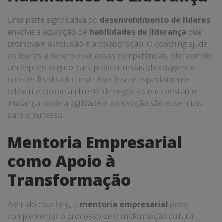
Uma parte significativa do
desenvolvimento de líderes
envolve a aquisição de
habilidades de liderança
que
promovam a inclusão e a colaboração. O coaching ajuda
os líderes a desenvolver essas competências, oferecendo
um espaço seguro para praticar novas abordagens e
receber feedback construtivo. Isso é especialmente
relevante em um ambiente de negócios em constante
mudança, onde a agilidade e a inovação são essenciais
para o sucesso.
Mentoria Empresarial
como Apoio à
Transformação
Além do coaching, a
mentoria empresarial
pode
complementar o processo de transformação cultural.