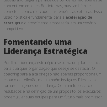
dessas abordagens permite que os líderes não apenas se
concentrem em questões internas, mas também se
conectem com o mercado e as tendências externas. Essa
visão holística é fundamental para a
aceleração de
startups
e o crescimento empresarial em um cenário
competitivo.
Fomentando uma
Liderança Estratégica
Por fim, a liderança estratégica se torna um pilar essencial
para qualquer organização que deseje se destacar. O
coaching para a alta direção não apenas proporciona um
espaço de reflexão, mas também instiga os líderes a se
tornarem agentes de mudança. Com um foco claro em
resultados e na definição de um propósito, os executivos
podem guiar suas equipes para um futuro mais promissor.