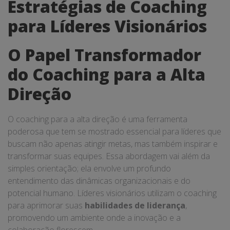
Estratégias de Coaching
para Líderes Visionários
O Papel Transformador
do Coaching para a Alta
Direção
O coaching para a alta direção é uma ferramenta
poderosa que tem se mostrado essencial para líderes que
buscam não apenas atingir metas, mas também inspirar e
transformar suas equipes. Essa abordagem vai além da
simples orientação; ela envolve um profundo
entendimento das dinâmicas organizacionais e do
potencial humano. Líderes visionários utilizam o coaching
para aprimorar suas
habilidades de liderança
,
promovendo um ambiente onde a inovação e a