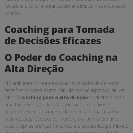
fortalece a cultura organizacional e impulsiona o sucesso
coletivo.
Coaching para Tomada
de Decisões Eficazes
O Poder do Coaching na
Alta Direção
No ambiente corporativo atual, a capacidade de tomar
decisões eficazes é uma habilidade crucial para qualquer
líder. O
coaching para a alta direção
se destaca como
uma ferramenta poderosa, ajudando executivos a
desenvolverem uma mentalidade crítica e analítica. Por
meio desse processo, os líderes aprendem a identificar
suas próprias crenças limitantes e a superá-las, permitindo