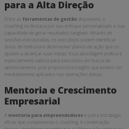
para a Alta Direção
Entre as
ferramentas de gestão
disponíveis, o
coaching se destaca por seu enfoque personalizado e sua
capacidade de gerar resultados tangíveis. Através de
sessões estruturadas, os executivos podem identificar
áreas de melhoria e desenvolver planos de ação que os
ajudem a alcançar suas metas. Essa abordagem prática é
especialmente valiosa para executivos em busca de
aprimoramento, pois proporciona insights que podem ser
imediatamente aplicados nas operações diárias.
Mentoria e Crescimento
Empresarial
A
mentoria para empreendedores
é outra estratégia
eficaz que complementa o coaching. A combinação