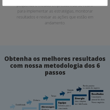
pequenas e médias empresas irão se reunir
para implementar as estratégias, monitorar
resultados e revisar as ações que estão em
andamento.
Obtenha os melhores resultados
com nossa metodologia dos 6
passos