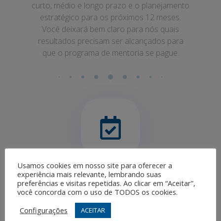
curto, médio e longo prazo e o planejamento
estratégico para os próximos 12 meses.
Você deixará bem claro para nós quais
resultados precisam ser alcançados para
que o programa de mentoria se pague.
Usamos cookies em nosso site para oferecer a
experiência mais relevante, lembrando suas
preferências e visitas repetidas. Ao clicar em “Aceitar”,
Acompanhamento
você concorda com o uso de TODOS os cookies.
Uma vez por semana você e um de nossos
Configurações
ACEITAR
especialistas com experiência prática em