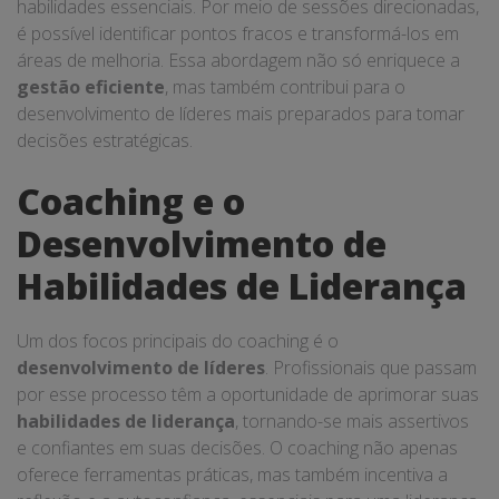
habilidades essenciais. Por meio de sessões direcionadas,
é possível identificar pontos fracos e transformá-los em
áreas de melhoria. Essa abordagem não só enriquece a
gestão eficiente
, mas também contribui para o
desenvolvimento de líderes mais preparados para tomar
decisões estratégicas.
Coaching e o
Desenvolvimento de
Habilidades de Liderança
Um dos focos principais do coaching é o
desenvolvimento de líderes
. Profissionais que passam
por esse processo têm a oportunidade de aprimorar suas
habilidades de liderança
, tornando-se mais assertivos
e confiantes em suas decisões. O coaching não apenas
oferece ferramentas práticas, mas também incentiva a