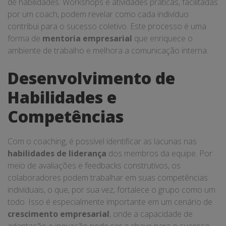
de habilidades. Workshops e atividades práticas, facilitadas
por um coach, podem revelar como cada indivíduo
contribui para o sucesso coletivo. Este processo é uma
forma de
mentoria empresarial
que enriquece o
ambiente de trabalho e melhora a comunicação interna.
Desenvolvimento de
Habilidades e
Competências
Com o coaching, é possível identificar as lacunas nas
habilidades de liderança
dos membros da equipe. Por
meio de avaliações e feedbacks construtivos, os
colaboradores podem trabalhar em suas competências
individuais, o que, por sua vez, fortalece o grupo como um
todo. Isso é especialmente importante em um cenário de
crescimento empresarial
, onde a capacidade de