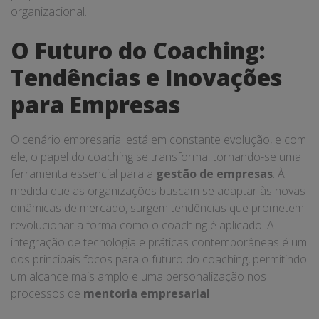
organizacional.
O Futuro do Coaching:
Tendências e Inovações
para Empresas
O cenário empresarial está em constante evolução, e com
ele, o papel do coaching se transforma, tornando-se uma
ferramenta essencial para a
gestão de empresas
. À
medida que as organizações buscam se adaptar às novas
dinâmicas de mercado, surgem tendências que prometem
revolucionar a forma como o coaching é aplicado. A
integração de tecnologia e práticas contemporâneas é um
dos principais focos para o futuro do coaching, permitindo
um alcance mais amplo e uma personalização nos
processos de
mentoria empresarial
.