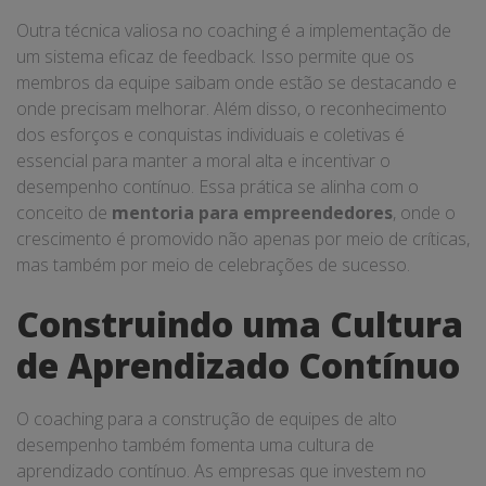
Outra técnica valiosa no coaching é a implementação de
um sistema eficaz de feedback. Isso permite que os
membros da equipe saibam onde estão se destacando e
onde precisam melhorar. Além disso, o reconhecimento
dos esforços e conquistas individuais e coletivas é
essencial para manter a moral alta e incentivar o
desempenho contínuo. Essa prática se alinha com o
conceito de
mentoria para empreendedores
, onde o
crescimento é promovido não apenas por meio de críticas,
mas também por meio de celebrações de sucesso.
Construindo uma Cultura
de Aprendizado Contínuo
O coaching para a construção de equipes de alto
desempenho também fomenta uma cultura de
aprendizado contínuo. As empresas que investem no