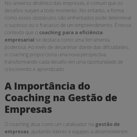
No universo dinâmico das empresas, é comum que os
desafios surjam a todo momento. No entanto, a forma
como esses obstáculos são enfrentados pode determinar
o sucesso ou o fracasso de um empreendimento. É nesse
contexto que o
coaching para a eficiência
empresarial
se destaca como uma ferramenta
poderosa. Ao invés de desanimar diante das dificuldades,
o coaching proporciona uma nova perspectiva,
transformando cada desafio em uma oportunidade de
crescimento e aprendizado.
A Importância do
Coaching na Gestão de
Empresas
O coaching atua como um catalisador na
gestão de
empresas
, ajudando líderes e equipes a desenvolverem