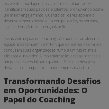
excelente abordagem para ajudar os colaboradores a
identificarem suas paixões e talentos, promovendo assim
um maior engajamento. Quando os líderes apoiam o
desenvolvimento pessoal da equipe, estão, na verdade,
investindo no futuro da organização.
Essas estratégias de coaching não apenas fortalecem a
equipe, mas também permitem que os líderes visionários
conduzam suas organizações rumo a um futuro mais
eficiente e inovador. A implementação dessas práticas é
um passo essencial para qualquer líder que deseje se
destacar no competitivo mundo empresarial atual.
Transformando Desafios
em Oportunidades: O
Papel do Coaching