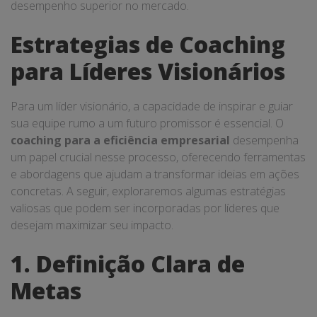
desempenho superior no mercado.
Estrategias de Coaching
para Líderes Visionários
Para um líder visionário, a capacidade de inspirar e guiar
sua equipe rumo a um futuro promissor é essencial. O
coaching para a eficiência empresarial
desempenha
um papel crucial nesse processo, oferecendo ferramentas
e abordagens que ajudam a transformar ideias em ações
concretas. A seguir, exploraremos algumas estratégias
valiosas que podem ser incorporadas por líderes que
desejam maximizar seu impacto.
1. Definição Clara de
Metas