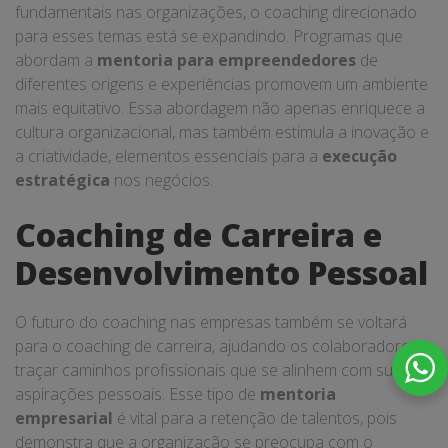
fundamentais nas organizações, o coaching direcionado
para esses temas está se expandindo. Programas que
abordam a
mentoria para empreendedores
de
diferentes origens e experiências promovem um ambiente
mais equitativo. Essa abordagem não apenas enriquece a
cultura organizacional, mas também estimula a inovação e
a criatividade, elementos essenciais para a
execução
estratégica
nos negócios.
Coaching de Carreira e
Desenvolvimento Pessoal
O futuro do coaching nas empresas também se voltará
para o coaching de carreira, ajudando os colaboradores a
traçar caminhos profissionais que se alinhem com suas
aspirações pessoais. Esse tipo de
mentoria
empresarial
é vital para a retenção de talentos, pois
demonstra que a organização se preocupa com o