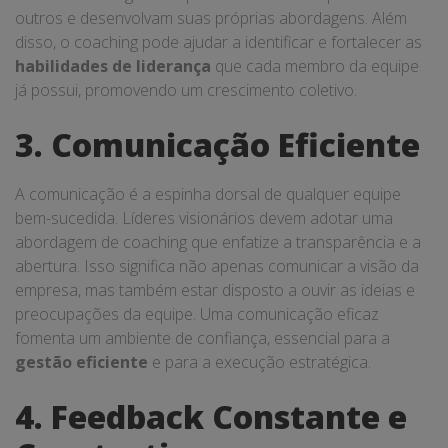
outros e desenvolvam suas próprias abordagens. Além
disso, o coaching pode ajudar a identificar e fortalecer as
habilidades de liderança
que cada membro da equipe
já possui, promovendo um crescimento coletivo.
3. Comunicação Eficiente
A comunicação é a espinha dorsal de qualquer equipe
bem-sucedida. Líderes visionários devem adotar uma
abordagem de coaching que enfatize a transparência e a
abertura. Isso significa não apenas comunicar a visão da
empresa, mas também estar disposto a ouvir as ideias e
preocupações da equipe. Uma comunicação eficaz
fomenta um ambiente de confiança, essencial para a
gestão eficiente
e para a execução estratégica.
4. Feedback Constante e