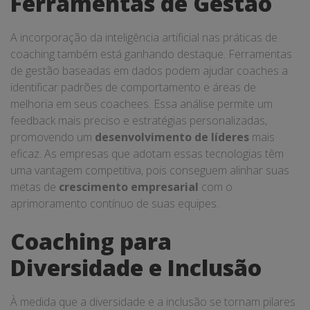
Ferramentas de Gestão
A incorporação da inteligência artificial nas práticas de
coaching também está ganhando destaque. Ferramentas
de gestão baseadas em dados podem ajudar coaches a
identificar padrões de comportamento e áreas de
melhoria em seus coachees. Essa análise permite um
feedback mais preciso e estratégias personalizadas,
promovendo um
desenvolvimento de líderes
mais
eficaz. As empresas que adotam essas tecnologias têm
uma vantagem competitiva, pois conseguem alinhar suas
metas de
crescimento empresarial
com o
aprimoramento contínuo de suas equipes.
Coaching para
Diversidade e Inclusão
À medida que a diversidade e a inclusão se tornam pilares