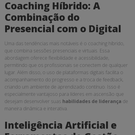
Coaching Híbrido: A
Combinação do
Presencial com o Digital
Uma das tendências mais notáveis é o coaching híbrido,
que combina sessões presenciais e virtuais. Essa
abordagem oferece flexibilidade e acessibilidade,
permitindo que os profissionais se conectem de qualquer
lugar. Além disso, o uso de plataformas digitais facilita o
acompanhamento do progresso e a troca de feedback,
criando um ambiente de aprendizado contínuo. Isso é
especialmente vantajoso para líderes em ascensão que
desejam desenvolver suas
habilidades de liderança
de
maneira dinâmica e interativa.
Inteligência Artificial e