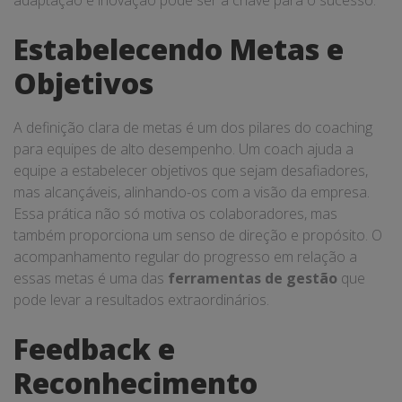
adaptação e inovação pode ser a chave para o sucesso.
Estabelecendo Metas e
Objetivos
A definição clara de metas é um dos pilares do coaching
para equipes de alto desempenho. Um coach ajuda a
equipe a estabelecer objetivos que sejam desafiadores,
mas alcançáveis, alinhando-os com a visão da empresa.
Essa prática não só motiva os colaboradores, mas
também proporciona um senso de direção e propósito. O
acompanhamento regular do progresso em relação a
essas metas é uma das
ferramentas de gestão
que
pode levar a resultados extraordinários.
Feedback e
Reconhecimento