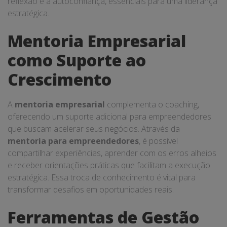
reflexão e a autoconfiança, essenciais para uma liderança
estratégica.
Mentoria Empresarial
como Suporte ao
Crescimento
A
mentoria empresarial
complementa o coaching,
oferecendo um suporte adicional para empreendedores
que buscam acelerar seus negócios. Através da
mentoria para empreendedores
, é possível
compartilhar experiências, aprender com os erros alheios
e receber orientações práticas que facilitam a execução
estratégica. Essa troca de conhecimento é vital para
transformar desafios em oportunidades reais.
Ferramentas de Gestão