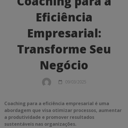
Coaching para a
para
Eficiência
a
Eficiência
Empresarial:
Empresarial:
Transforme Seu
Transforme
Seu
Negócio
Negócio
09/03/2025
Coaching para a eficiência empresarial é uma
abordagem que visa otimizar processos, aumentar
a produtividade e promover resultados
sustentáveis nas organizações.