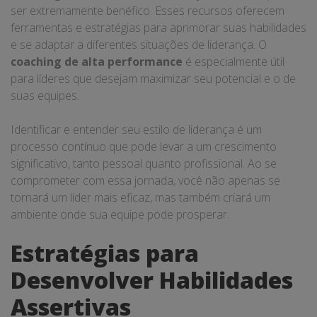
ser extremamente benéfico. Esses recursos oferecem
ferramentas e estratégias para aprimorar suas habilidades
e se adaptar a diferentes situações de liderança. O
coaching de alta performance
é especialmente útil
para líderes que desejam maximizar seu potencial e o de
suas equipes.
Identificar e entender seu estilo de liderança é um
processo contínuo que pode levar a um crescimento
significativo, tanto pessoal quanto profissional. Ao se
comprometer com essa jornada, você não apenas se
tornará um líder mais eficaz, mas também criará um
ambiente onde sua equipe pode prosperar.
Estratégias para
Desenvolver Habilidades
Assertivas