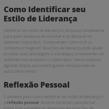
Como Identificar seu
Estilo de Liderança
Identificar seu estilo de liderança é um passo fundamental
para quem deseja se desenvolver e se destacar no
ambiente corporativo. Compreender como você se
comporta e reage em situações de liderança pode ajudar
a moldar suas abordagens e estratégias, promovendo um
ambiente mais produtivo e colaborativo. Vamos explorar
algumas etapas que podem guiá-lo nessa jornada de
autoconhecimento.
Reflexão Pessoal
O primeiro passo para identificar seu estilo de liderança é
a
reflexão pessoal
. Reserve um tempo para pensar
sobre suas experiências anteriores em posições de