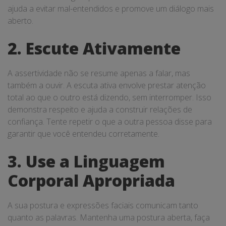
ajuda a evitar mal-entendidos e promove um diálogo mais
aberto.
2. Escute Ativamente
A assertividade não se resume apenas a falar, mas
também a ouvir. A escuta ativa envolve prestar atenção
total ao que o outro está dizendo, sem interromper. Isso
demonstra respeito e ajuda a construir relações de
confiança. Tente repetir o que a outra pessoa disse para
garantir que você entendeu corretamente.
3. Use a Linguagem
Corporal Apropriada
A sua postura e expressões faciais comunicam tanto
quanto as palavras. Mantenha uma postura aberta, faça