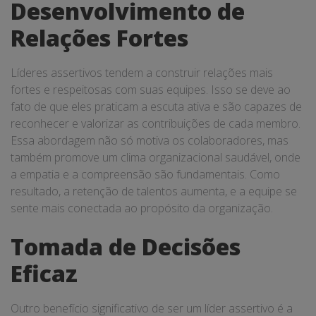
Desenvolvimento de
Relações Fortes
Líderes assertivos tendem a construir relações mais
fortes e respeitosas com suas equipes. Isso se deve ao
fato de que eles praticam a escuta ativa e são capazes de
reconhecer e valorizar as contribuições de cada membro.
Essa abordagem não só motiva os colaboradores, mas
também promove um clima organizacional saudável, onde
a empatia e a compreensão são fundamentais. Como
resultado, a retenção de talentos aumenta, e a equipe se
sente mais conectada ao propósito da organização.
Tomada de Decisões
Eficaz
Outro benefício significativo de ser um líder assertivo é a