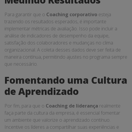
Para garantir que o
Coaching corporativo
esteja
trazendo os resultados esperados, é importante
implementar métricas de avaliação. Isso pode incluir a
análise de indicadores de desempenho da equipe,
satisfação dos colaboradores e mudanças no clima
organizacional. A coleta desses dados deve ser feita de
maneira contínua, permitindo ajustes no programa sempre
que necessário.
Fomentando uma Cultura
de Aprendizado
Por fim, para que o
Coaching de liderança
realmente
faça parte da cultura da empresa, é essencial fomentar
um ambiente que valorize o aprendizado contínuo.
Incentive os líderes a compartilhar suas experiências e