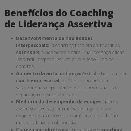
Benefícios do Coaching
de Liderança Assertiva
Desenvolvimento de habilidades
interpessoais:
O coaching foca em aprimorar as
soft skills
, fundamentais para uma liderança eficaz.
Isso inclui empatia, escuta ativa e resolução de
conflitos.
Aumento da autoconfiança:
Ao trabalhar com um
coach empresarial
, os líderes aprendem a
valorizar suas capacidades e a se posicionar com
segurança em suas decisões.
Melhoria do desempenho da equipe:
Líderes
assertivos conseguem motivar e engajar suas
equipes, resultando em um ambiente de trabalho
mais produtivo e colaborativo.
Clareza nos objetivos:
O processo de
coaching