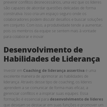
prevenir conflitos desnecessários, uma vez que os líderes
são capazes de abordar questões delicadas de forma
construtiva. Isso cria um espaço seguro onde os
colaboradores podem discutir desafios e buscar soluções
em conjunto. Com isso, a produtividade tende a aumentar,
pois os membros da equipe se sentem mais à vontade
para colaborar e inovar.
Desenvolvimento de
Habilidades de Liderança
Investir em
Coaching de liderança assertiva
é uma
excelente maneira de aprimorar as habilidades de
liderança. Através desse tipo de coaching, os líderes
aprendem a se comunicar de forma mais eficaz, a
gerenciar conflitos e a inspirar suas equipes. Essa
formação é essencial para
desenvolvimento de líderes
que desejam se destacar em suas funções e promover um