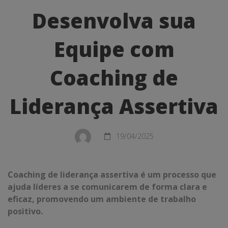
sua
Desenvolva sua
Equipe
Equipe com
com
Coaching
Coaching de
de
Liderança Assertiva
Liderança
Assertiva
19/04/2025
Coaching de liderança assertiva é um processo que
ajuda líderes a se comunicarem de forma clara e
eficaz, promovendo um ambiente de trabalho
positivo.