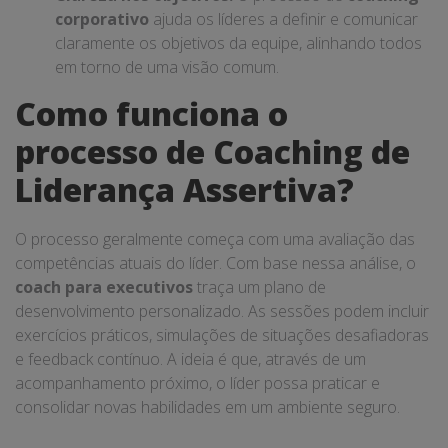
corporativo
ajuda os líderes a definir e comunicar
claramente os objetivos da equipe, alinhando todos
em torno de uma visão comum.
Como funciona o
processo de Coaching de
Liderança Assertiva?
O processo geralmente começa com uma avaliação das
competências atuais do líder. Com base nessa análise, o
coach para executivos
traça um plano de
desenvolvimento personalizado. As sessões podem incluir
exercícios práticos, simulações de situações desafiadoras
e feedback contínuo. A ideia é que, através de um
acompanhamento próximo, o líder possa praticar e
consolidar novas habilidades em um ambiente seguro.