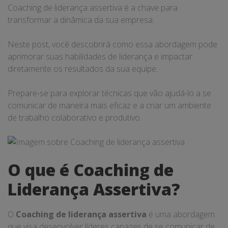
Coaching de liderança assertiva é a chave para
transformar a dinâmica da sua empresa.
Neste post, você descobrirá como essa abordagem pode
aprimorar suas habilidades de liderança e impactar
diretamente os resultados da sua equipe.
Prepare-se para explorar técnicas que vão ajudá-lo a se
comunicar de maneira mais eficaz e a criar um ambiente
de trabalho colaborativo e produtivo.
O que é Coaching de
Liderança Assertiva?
O
Coaching de liderança assertiva
é uma abordagem
que visa desenvolver líderes capazes de se comunicar de