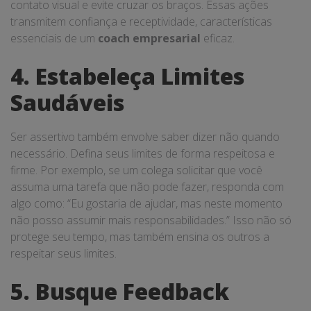
contato visual e evite cruzar os braços. Essas ações
transmitem confiança e receptividade, características
essenciais de um
coach empresarial
eficaz.
4. Estabeleça Limites
Saudáveis
Ser assertivo também envolve saber dizer não quando
necessário. Defina seus limites de forma respeitosa e
firme. Por exemplo, se um colega solicitar que você
assuma uma tarefa que não pode fazer, responda com
algo como: “Eu gostaria de ajudar, mas neste momento
não posso assumir mais responsabilidades.” Isso não só
protege seu tempo, mas também ensina os outros a
respeitar seus limites.
5. Busque Feedback