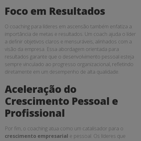
Foco em Resultados
O coaching para líderes em ascensão também enfatiza a
importância de metas e resultados. Um coach ajuda o líder
a definir objetivos claros e mensuráveis, alinhados com a
visão da empresa. Essa abordagem orientada para
resultados garante que o desenvolvimento pessoal esteja
sempre vinculado ao progresso organizacional, refletindo
diretamente em um desempenho de alta qualidade.
Aceleração do
Crescimento Pessoal e
Profissional
Por fim, o coaching atua como um catalisador para o
crescimento empresarial
e pessoal. Os líderes que