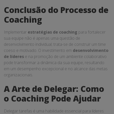
Conclusão do Processo de
Coaching
Implementar
estratégias de coaching
para fortalecer
sua equipe não é apenas uma questão de
desenvolvimento individual; trata-se de construir um time
coeso e motivado. O investimento em
desenvolvimento
de líderes
e na promoção de um ambiente colaborativo
pode transformar a dinâmica da sua equipe, resultando
em um desempenho excepcional e no alcance das metas
organizacionais.
A Arte de Delegar: Como
o Coaching Pode Ajudar
Delegar tarefas é uma habilidade essencial para líderes