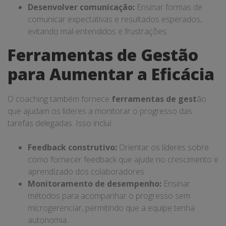
Desenvolver comunicação:
Ensinar formas de
comunicar expectativas e resultados esperados,
evitando mal-entendidos e frustrações.
Ferramentas de Gestão
para Aumentar a Eficácia
O coaching também fornece
ferramentas de gest
ão
que ajudam os líderes a monitorar o progresso das
tarefas delegadas. Isso inclui:
Feedback construtivo:
Orientar os líderes sobre
como fornecer feedback que ajude no crescimento e
aprendizado dos colaboradores.
Monitoramento de desempenho:
Ensinar
métodos para acompanhar o progresso sem
microgerenciar, permitindo que a equipe tenha
autonomia.