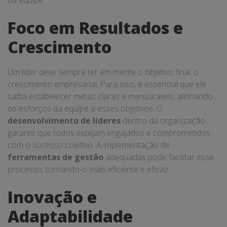
da equipe.
Foco em Resultados e
Crescimento
Um líder deve sempre ter em mente o objetivo final: o
crescimento empresarial. Para isso, é essencial que ele
saiba estabelecer metas claras e mensuráveis, alinhando
os esforços da equipe a esses objetivos. O
desenvolvimento de líderes
dentro da organização
garante que todos estejam engajados e comprometidos
com o sucesso coletivo. A implementação de
ferramentas de gestão
adequadas pode facilitar esse
processo, tornando-o mais eficiente e eficaz.
Inovação e
Adaptabilidade