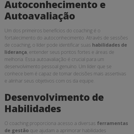
Autoconhecimento e
Autoavaliação
Um dos primeiros benefícios do coaching é o
fortalecimento do autoconhecimento. Através de sessões
de coaching, o líder pode identificar suas
habilidades de
liderança
, entender seus pontos fortes e áreas de
melhoria. Essa autoavaliação é crucial para um
desenvolvimento pessoal genuíno. Um líder que se
conhece bem é capaz de tomar decisões mais assertivas
e alinhar seus objetivos com os da equipe.
Desenvolvimento de
Habilidades
O coaching proporciona acesso a diversas
ferramentas
de gestão
que ajudam a aprimorar habilidades