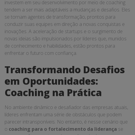
investem em seu desenvolvimento por meio de coaching
tendem a ser mais adaptáveis a mudanças e desafios. Eles
se tornam agentes de transformação, prontos para
conduzir suas equipes em direção a novas conquistas e
inovações. A aceleração de startups e o surgimento de
novas ideias são impulsionados por líderes que, munidos
de conhecimento e habilidades, estão prontos para
enfrentar o futuro com confiança.
Transformando Desafios
em Oportunidades:
Coaching na Prática
No ambiente dinâmico e desafiador das empresas atuais,
líderes enfrentam uma série de obstáculos que podem
parecer intransponíveis. No entanto, é nesse cenário que
o
coaching para o fortalecimento da liderança
se