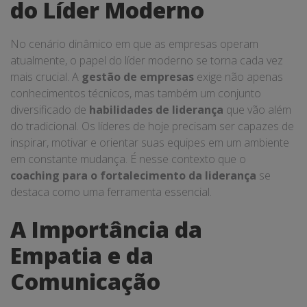
do Líder Moderno
No cenário dinâmico em que as empresas operam
atualmente, o papel do líder moderno se torna cada vez
mais crucial. A
gestão de empresas
exige não apenas
conhecimentos técnicos, mas também um conjunto
diversificado de
habilidades de liderança
que vão além
do tradicional. Os líderes de hoje precisam ser capazes de
inspirar, motivar e orientar suas equipes em um ambiente
em constante mudança. É nesse contexto que o
coaching para o fortalecimento da liderança
se
destaca como uma ferramenta essencial.
A Importância da
Empatia e da
Comunicação