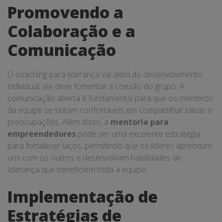
Promovendo a
Colaboração e a
Comunicação
O coaching para liderança vai além do desenvolvimento
individual; ele deve fomentar a coesão do grupo. A
comunicação aberta é fundamental para que os membros
da equipe se sintam confortáveis em compartilhar ideias e
preocupações. Além disso, a
mentoria para
empreendedores
pode ser uma excelente estratégia
para fortalecer laços, permitindo que os líderes aprendam
uns com os outros e desenvolvam habilidades de
liderança que beneficiem toda a equipe.
Implementação de
Estratégias de