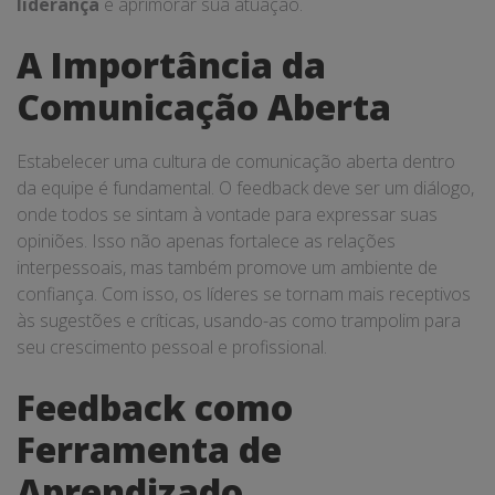
liderança
e aprimorar sua atuação.
A Importância da
Comunicação Aberta
Estabelecer uma cultura de comunicação aberta dentro
da equipe é fundamental. O feedback deve ser um diálogo,
onde todos se sintam à vontade para expressar suas
opiniões. Isso não apenas fortalece as relações
interpessoais, mas também promove um ambiente de
confiança. Com isso, os líderes se tornam mais receptivos
às sugestões e críticas, usando-as como trampolim para
seu crescimento pessoal e profissional.
Feedback como
Ferramenta de
Aprendizado