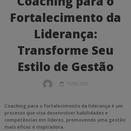
Coaching para o
para
Fortalecimento da
o
Fortalecimento
Liderança:
da
Transforme Seu
Liderança:
Transforme
Estilo de Gestão
Seu
Estilo
11/03/2025
de
Coaching para o fortalecimento da liderança é um
Gestão
processo que visa desenvolver habilidades e
competências em líderes, promovendo uma gestão
mais eficaz e inspiradora.