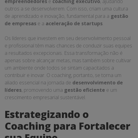
empreendedores
e
coaching executivo
, ajudando
outros a se desenvolverem. Com isso, criam uma cultura
de aprendizado e inovação, fundamental para a
gestão
de empresas
e a
aceleração de startups
.
Os líderes que investem em seu desenvolvimento pessoal
e profissional têm mais chances de conduzir suas equipes
a resultados excepcionais. Essa transformação não é
apenas sobre alcançar metas, mas também sobre cultivar
um ambiente onde todos se sintam capacitados a
contribuir e inovar. O coaching, portanto, se torna um
aliado essencial na jornada de
desenvolvimento de
líderes
, promovendo uma
gestão eficiente
e um
crescimento empresarial sustentável.
Estrategizando o
Coaching para Fortalecer
sua Equipe