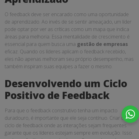
O feedback deve ser encarado como uma oportunidade
de aprendizado. Ao invés de se sentir ameaçado, um líder
pode optar por ver as críticas como um mapa que indica
áreas para melhoria. Essa mentalidade de crescimento é
essencial para quem busca uma
gestão de empresas
eficaz. Quando os líderes aplicam o feedback recebido,
eles não apenas melhoram seu próprio desempenho, mas
também inspiram suas equipes a fazer o mesmo.
Desenvolvendo um Ciclo
Positivo de Feedback
Para que o feedback construtivo tenha um impacto
duradouro, é importante que ele seja contínuo. Criar um
ciclo de feedback onde as interações sejam frequentes
garante que os líderes estejam sempre em evolução. Isso