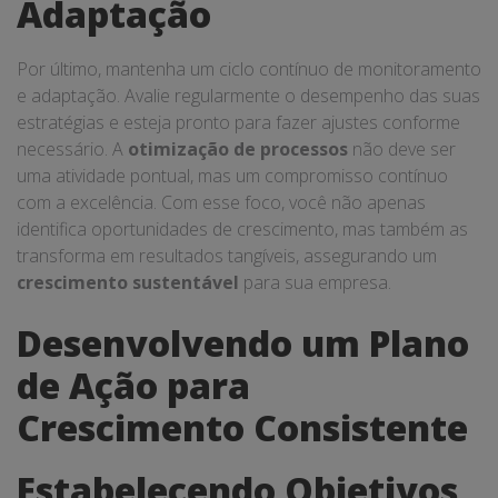
Adaptação
Por último, mantenha um ciclo contínuo de monitoramento
e adaptação. Avalie regularmente o desempenho das suas
estratégias e esteja pronto para fazer ajustes conforme
necessário. A
otimização de processos
não deve ser
uma atividade pontual, mas um compromisso contínuo
com a excelência. Com esse foco, você não apenas
identifica oportunidades de crescimento, mas também as
transforma em resultados tangíveis, assegurando um
crescimento sustentável
para sua empresa.
Desenvolvendo um Plano
de Ação para
Crescimento Consistente
Estabelecendo Objetivos