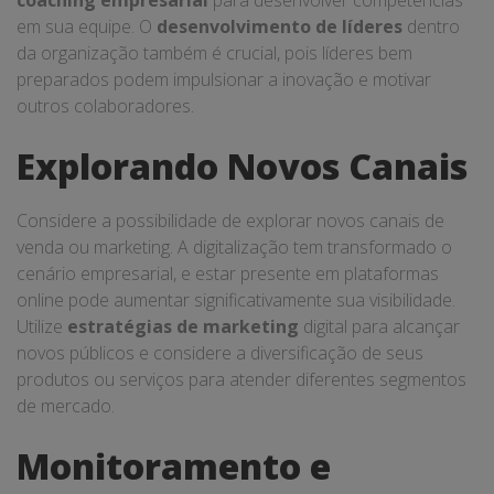
coaching empresarial
para desenvolver competências
em sua equipe. O
desenvolvimento de líderes
dentro
da organização também é crucial, pois líderes bem
preparados podem impulsionar a inovação e motivar
outros colaboradores.
Explorando Novos Canais
Considere a possibilidade de explorar novos canais de
venda ou marketing. A digitalização tem transformado o
cenário empresarial, e estar presente em plataformas
online pode aumentar significativamente sua visibilidade.
Utilize
estratégias de marketing
digital para alcançar
novos públicos e considere a diversificação de seus
produtos ou serviços para atender diferentes segmentos
de mercado.
Monitoramento e