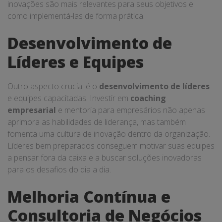
inovações são mais relevantes para seus objetivos e
como implementá-las de forma prática.
Desenvolvimento de
Líderes e Equipes
Outro aspecto crucial é o
desenvolvimento de líderes
e equipes capacitadas. Investir em
coaching
empresarial
e mentoria para empresários não apenas
aprimora as habilidades de liderança, mas também
fomenta uma cultura de inovação dentro da organização.
Líderes bem preparados conseguem motivar suas equipes
a pensar fora da caixa e a buscar soluções inovadoras
para os desafios do dia a dia.
Melhoria Contínua e
Consultoria de Negócios