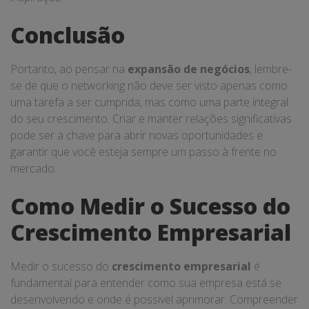
Conclusão
Portanto, ao pensar na
expansão de negócios
, lembre-
se de que o networking não deve ser visto apenas como
uma tarefa a ser cumprida, mas como uma parte integral
do seu crescimento. Criar e manter relações significativas
pode ser a chave para abrir novas oportunidades e
garantir que você esteja sempre um passo à frente no
mercado.
Como Medir o Sucesso do
Crescimento Empresarial
Medir o sucesso do
crescimento empresarial
é
fundamental para entender como sua empresa está se
desenvolvendo e onde é possível aprimorar. Compreender