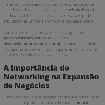
maneiras novas e emocionantes. A personalização da
experiência do cliente, por meio de tecnologia de análise
de dados, também é uma estratégia eficaz que pode
impulsionar as vendas e promover a lealdade à marca.
Portanto, ao integrar inovações tecnológicas, uma
gestão estratégica
sólida, e um foco no
desenvolvimento empresarial
, as empresas podem
não apenas sobreviver, mas prosperar em um ambiente
de negócios cada vez mais competitivo.
A Importância do
Networking na Expansão
de Negócios
O networking é uma ferramenta poderosa e muitas vezes
subestimada quando falamos sobre
crescimento