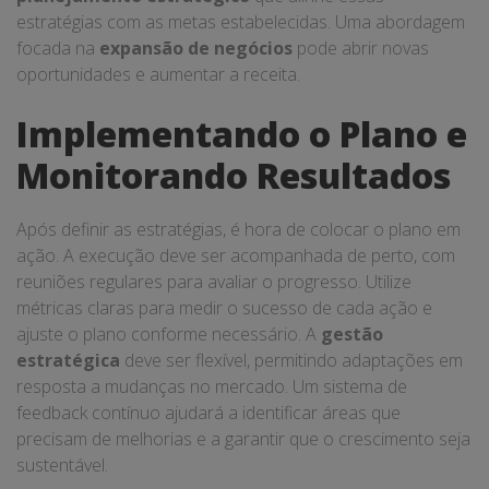
estratégias com as metas estabelecidas. Uma abordagem
focada na
expansão de negócios
pode abrir novas
oportunidades e aumentar a receita.
Implementando o Plano e
Monitorando Resultados
Após definir as estratégias, é hora de colocar o plano em
ação. A execução deve ser acompanhada de perto, com
reuniões regulares para avaliar o progresso. Utilize
métricas claras para medir o sucesso de cada ação e
ajuste o plano conforme necessário. A
gestão
estratégica
deve ser flexível, permitindo adaptações em
resposta a mudanças no mercado. Um sistema de
feedback contínuo ajudará a identificar áreas que
precisam de melhorias e a garantir que o crescimento seja
sustentável.