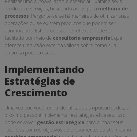
Realizar uma autoavaliação é essencial. Examine seus
produtos e serviços, buscando áreas para
melhoria de
processos
. Pergunte-se se há maneiras de otimizar suas
operações ou se existem produtos que podem ser
aprimorados. Este processo de reflexão pode ser
facilitado por meio de
consultoria empresarial
, que
oferece uma visão externa valiosa sobre como sua
empresa pode crescer.
Implementando
Estratégias de
Crescimento
Uma vez que você tenha identificado as oportunidades, o
próximo passo é implementar estratégias eficazes. Isso
pode envolver
gestão estratégica
para alinhar seus
recursos com os objetivos de crescimento, ou até mesmo