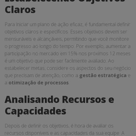
Claros
Para iniciar um plano de ação eficaz, é fundamental definir
objetivos claros e específicos. Esses objetivos devem ser
mensuráveis e alcançáveis, permitindo que você monitore
o progresso ao longo do tempo. Por exemplo, aumentar a
participação no mercado em 15% nos próximos 12 meses
é um objetivo que pode ser facilmente avaliado. Ao
estabelecer metas, considere os aspectos do seu negócio
que precisam de atenção, como a
gestão estratégica
e
a
otimização de processos
.
Analisando Recursos e
Capacidades
Depois de definir os objetivos, é hora de avaliar os
recursos disponíveis e as capacidades da sua equipe. A