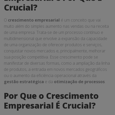
Crucial?
O
crescimento empresarial
é um conceito que vai
muito além do simples aumento nas vendas ou na receita
de uma empresa. Trata-se de um processo contínuo e
multidimensional que envolve a expansão da capacidade
de uma organização de oferecer produtos e serviços,
conquistar novos mercados e, principalmente, melhorar
sua posição competitiva. Esse crescimento pode se
manifestar de diversas formas, como a ampliação da linha
de produtos, a entrada em novos mercados geográficos
ou o aumento da eficiência operacional através da
gestão estratégica
e da
otimização de processos
.
Por Que o Crescimento
Empresarial É Crucial?