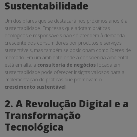
Sustentabilidade
Um dos pilares que se destacará nos próximos anos é a
sustentabilidade. Empresas que adotam práticas
ecológicas e responsáveis não só atendem à demanda
crescente dos consumidores por produtos e serviços
sustentáveis, mas também se posicionam como líderes de
mercado. Em um ambiente onde a consciência ambiental
está em alta, a
consultoria de negócios
focada em
sustentabilidade pode oferecer insights valiosos para a
implementação de práticas que promovam o
crescimento sustentável
.
2. A Revolução Digital e a
Transformação
Tecnológica