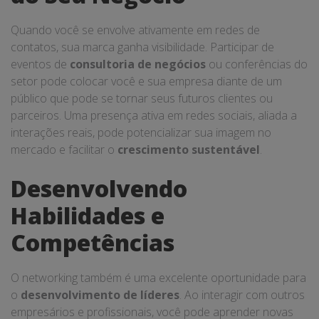
Quando você se envolve ativamente em redes de
contatos, sua marca ganha visibilidade. Participar de
eventos de
consultoria de negócios
ou conferências do
setor pode colocar você e sua empresa diante de um
público que pode se tornar seus futuros clientes ou
parceiros. Uma presença ativa em redes sociais, aliada a
interações reais, pode potencializar sua imagem no
mercado e facilitar o
crescimento sustentável
.
Desenvolvendo
Habilidades e
Competências
O networking também é uma excelente oportunidade para
o
desenvolvimento de líderes
. Ao interagir com outros
empresários e profissionais, você pode aprender novas