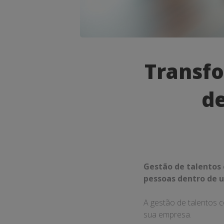
Transfor
Transf
sua
de
Empresa
com
Gestão
de
Gestão de talentos 
Talentos
pessoas dentro de u
com
A gestão de talentos 
Coaching
sua empresa.