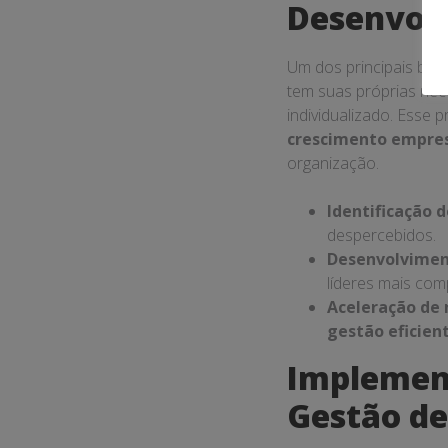
Desenvolv
Um dos principais bene
tem suas próprias nec
individualizado. Esse
crescimento empres
organização.
Identificação d
despercebidos.
Desenvolviment
líderes mais com
Aceleração de 
gestão eficien
Implement
Gestão de