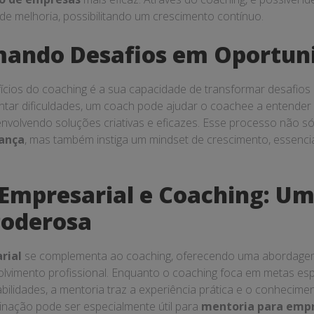
de melhoria, possibilitando um crescimento contínuo.
mando Desafios em Oportun
cios do coaching é a sua capacidade de transformar desafios
ntar dificuldades, um coach pode ajudar o coachee a entender
nvolvendo soluções criativas e eficazes. Esse processo não só
rança
, mas também instiga um mindset de crescimento, essenci
Empresarial e Coaching: U
Poderosa
rial
se complementa ao coaching, oferecendo uma abordage
olvimento profissional. Enquanto o coaching foca em metas esp
ilidades, a mentoria traz a experiência prática e o conhecimen
nação pode ser especialmente útil para
mentoria para emp