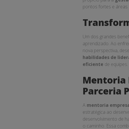
pontos fortes e áreas 
Transfor
Um dos grandes benefí
aprendizado. Ao enfre
nova perspectiva, dese
habilidades de lide
eficiente
de equipes.
Mentoria 
Parceria 
A
mentoria empresa
estratégica ao desenv
desenvolvimento de hab
o caminho. Essa combi