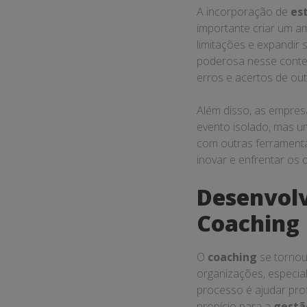
A incorporação de
es
importante criar um a
limitações e expandir
poderosa nesse contex
erros e acertos de out
Além disso, as empres
evento isolado, mas u
com outras ferramenta
inovar e enfrentar os
Desenvolv
Coaching
O
coaching
se tornou
organizações, especi
processo é ajudar pro
propício para a
gestã