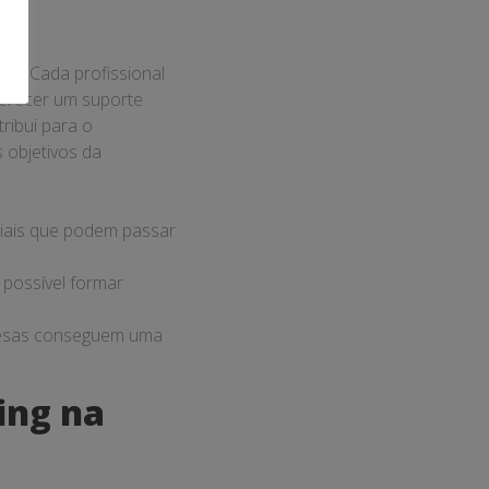
do. Cada profissional
erecer um suporte
ribui para o
 objetivos da
ciais que podem passar
é possível formar
resas conseguem uma
ing na