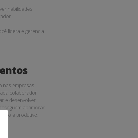
ver habilidades
vador.
cê lidera e gerencia
lentos
ra nas empresas
 cada colaborador
ar e desenvolver
 conseguem aprimorar
tivo e produtivo.