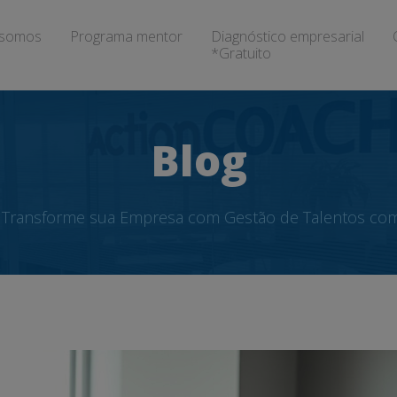
somos
Programa mentor
Diagnóstico empresarial
*Gratuito
Blog
Transforme sua Empresa com Gestão de Talentos co