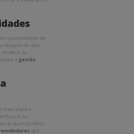
idades
 em oportunidades de
 a situação de uma
 fortalece as
al para a
gestão
ma
m mais ampla e
ecíficas e no
to de quem já trilhou
reendedores
, que