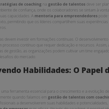
tratégias de coaching
na
gestão de talentos
deve ser pla
mbiente de confiança, onde os colaboradores se sintam à vont
 suas capacidades. A
mentoria para empreendedores
pode 
to, permitindo que os líderes compartilhem suas experiência
ros.
as devem investir em formações contínuas. O desenvolvimento 
m processo contínuo que requer dedicação e recursos. Assim, 
s de gestão, as organizações podem cultivar um time engajad
 desafios do mercado.
endo Habilidades: O Papel 
 uma ferramenta essencial para o crescimento e a evolução d
almente quando falamos em
gestão de talentos com coachi
fissionais a desenvolverem suas habilidades e potencialidades
o de empresas
mais eficaz. Através do coaching, é possível id