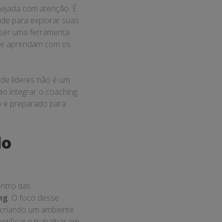
nejada com atenção. É
ade para explorar suas
ser uma ferramenta
s e aprendam com os
de líderes não é um
ao integrar o coaching
o e preparado para
do
entro das
ng
. O foco desse
, criando um ambiente
entificar e trabalhar em