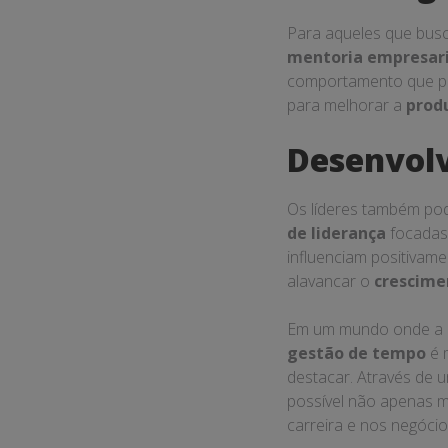
Para aqueles que bus
mentoria empresari
comportamento que p
para melhorar a
prod
Desenvolv
Os líderes também po
de liderança
focadas 
influenciam positivam
alavancar o
crescime
Em um mundo onde a i
gestão de tempo
é 
destacar. Através de 
possível não apenas 
carreira e nos negócio