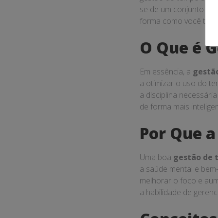
se de um conjunto com
forma como você traba
O Que é 
Em essência, a
gestã
a otimizar o uso do te
a disciplina necessária
de forma mais inteligen
Por Que a
Uma boa
gestão de
a saúde mental e bem-
melhorar o foco e aum
a habilidade de geren