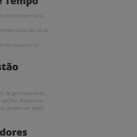
e Tempo
 de Eisenhower para
ento inclui não só as
que têm sucesso na
stão
res de gerenciamento
s opções disponíveis.
mpo, podem ser muito
dores