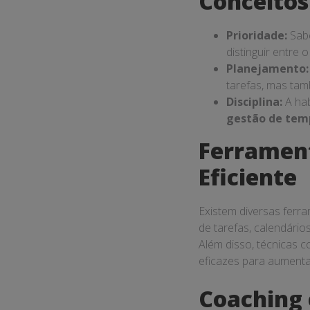
Conceito
Prioridade:
Sabe
distinguir entre 
Planejamento:
tarefas, mas ta
Disciplina:
A hab
gestão de tem
Ferrament
Eficiente
Existem diversas ferr
de tarefas, calendário
Além disso, técnicas 
eficazes para aumentar
Coaching