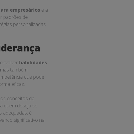
para empresários
e a
ar padrões de
tégias personalizadas
iderança
senvolver
habilidades
e, mas também
mpetência que pode
orma eficaz.
os conceitos de
ra quem deseja se
as adequadas, é
anço significativo na