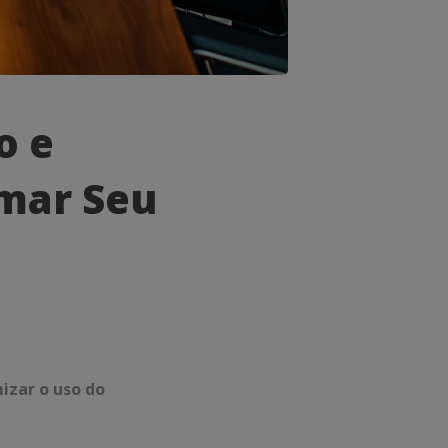
o e
rmar Seu
izar o uso do