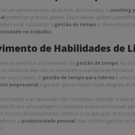
cam um aprimoramento ainda mais aprofundado, o
coaching 
al
podem ser grandes aliados. Especialistas ajudam a identific
odem estar sabotando a
gestão de tempo
e oferecem estra
utividade no trabalho
.
imento de Habilidades de L
dem se beneficiar enormemente da
gestão de tempo
. Ao de
na eficiência, eles não só melhoram sua própria performanc
ente suas equipes. A
gestão de tempo para líderes
é uma co
nto empresarial
e garantir que as metas sejam atingidas de f
nformação e as demandas são constantes, entender e aplicar 
mais do que uma vantagem competitiva; é uma necessidade pa
um foco no desenvolvimento contínuo e na aplicação de técnic
melhorar a
produtividade pessoal
, mas também garantir um av
s.