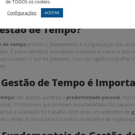
de TODOS os cookies.
plexo de práticas e conceitos que, quando bem aplicados, po
lha e vive.
Configurações
ACEITAR
Gestão de Tempo?
o de tempo
envolve o planejamento e a organização das ativi
mpo. É sobre identificar prioridades, estabelecer metas e, princ
 para cumprir o que foi planejado. Isso não significa trabalhar 
te.
 Gestão de Tempo é Import
 tempo
não apenas aumenta a
produtividade pessoal
, mas 
estar. Profissionais que dominam essa habilidade são capazes 
entar a satisfação no trabalho. Além disso, em ambientes de
g
ciar o tempo é crucial para o sucesso da equipe e da organiza