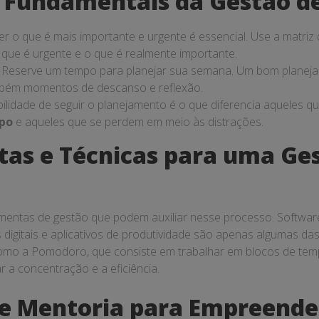
s Fundamentais da Gestão d
r o que é mais importante e urgente é essencial. Use a matriz
o que é urgente e o que é realmente importante.
Reserve um tempo para planejar sua semana. Um bom planejam
mbém momentos de descanso e reflexão.
ilidade de seguir o planejamento é o que diferencia aqueles 
po
e aqueles que se perdem em meio às distrações.
as e Técnicas para uma Ge
amentas de gestão que podem auxiliar nesse processo. Softwa
s digitais e aplicativos de produtividade são apenas algumas da
como a Pomodoro, que consiste em trabalhar em blocos de te
 a concentração e a eficiência.
 e Mentoria para Empreende