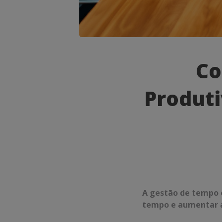
Como
Co
a
Produti
Gestão
de
Tempo
e
Produtivi
Pode
A gestão de tempo e
tempo e aumentar a 
Transfor