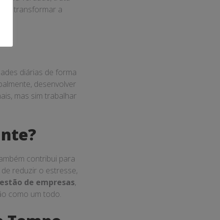
dem transformar a
dades diárias de forma
ipalmente, desenvolver
mais, mas sim trabalhar
ante?
também contribui para
de reduzir o estresse,
estão de empresas
,
ção como um todo.