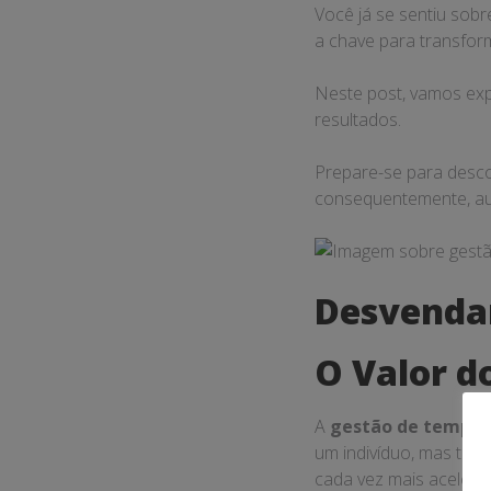
Você já se sentiu sob
Seus
a chave para transfor
Resultado
Neste post, vamos exp
resultados.
Prepare-se para desco
consequentemente, au
Desvenda
O Valor d
A
gestão de tempo
é
um indivíduo, mas t
cada vez mais acelerad