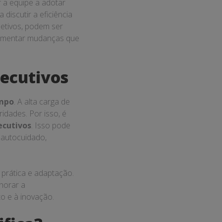
ar a equipe a adotar
 discutir a eficiência
etivos, podem ser
ementar mudanças que
ecutivos
empo
. A alta carga de
idades. Por isso, é
ecutivos
. Isso pode
o autocuidado,
prática e adaptação.
horar a
o e à inovação.