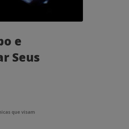
po e
ar Seus
nicas que visam