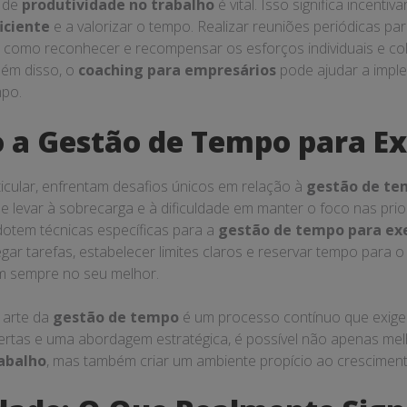
 de
produtividade no trabalho
é vital. Isso significa incentiv
iciente
e a valorizar o tempo. Realizar reuniões periódicas para
como reconhecer e recompensar os esforços individuais e col
Além disso, o
coaching para empresários
pode ajudar a impl
mpo.
 a Gestão de Tempo para Ex
ticular, enfrentam desafios únicos em relação à
gestão de t
 levar à sobrecarga e à dificuldade em manter o foco nas prior
dotem técnicas específicas para a
gestão de tempo para ex
legar tarefas, estabelecer limites claros e reservar tempo para 
m sempre no seu melhor.
 arte da
gestão de tempo
é um processo contínuo que exige 
rtas e uma abordagem estratégica, é possível não apenas mel
rabalho
, mas também criar um ambiente propício ao cresciment