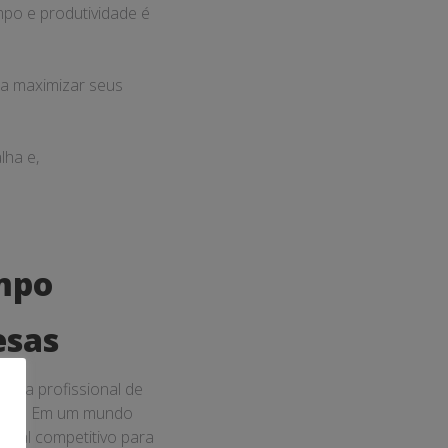
po e produtividade é
 a maximizar seus
lha e,
mpo
esas
vida profissional de
odo. Em um mundo
ncial competitivo para