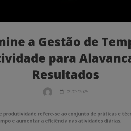
ine a Gestão de Tem
ividade para Alavanc
Resultados
09/03/2025
dade
 produtividade refere-se ao conjunto de práticas e téc
empo e aumentar a eficiência nas atividades diárias.
r