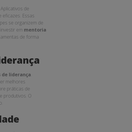
Aplicativos de
 eficazes. Essas
pes se organizem de
 investir em
mentoria
rramentas de forma
iderança
 de liderança
.
ter melhores
bre práticas de
e produtivos. O
o.
dade