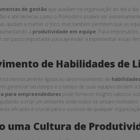
amentas de gestão
que auxiliam na organização do dia a dia. 
refas e até técnicas como o Pomodoro podem ser extremamente
as ajudam a manter o foco, mas também permitem que as equi
, aumentando a
produtividade em equipe
. Para empresários,
 um passo importante para aprender a implementar essas fe
imento de Habilidades de L
stá intrinsicamente ligada ao desenvolvimento de
habilidades
mo gerenciar seu tempo e o tempo de suas equipes tendem a 
ia para empreendedores
pode fornecer insights valiosos so
 ajudando a criar um ambiente onde todos se sintam motivados 
eres eficazes é crucial para o sucesso de qualquer organizaçã
o uma Cultura de Produtivi