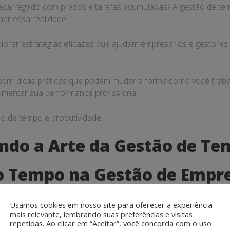
recarregado com prazos e tarefas acumuladas? A gestão de tem
mar essa realidade.
s
lorar estratégias eficazes que ajudam empresários e gestores
brir dicas práticas que podem mudar a forma como você traba
mentar sua performance profissional.
ndo a Arte da Gestão de Te
o Tempo na Gestão de Empr
 uma habilidade essencial que pode transformar não apenas a 
Usamos cookies em nosso site para oferecer a experiência
ambém o desempenho de uma
gestão de empresas
como um t
mais relevante, lembrando suas preferências e visitas
repetidas. Ao clicar em “Aceitar”, você concorda com o uso
o, saber como organizar e priorizar tarefas se torna um difere