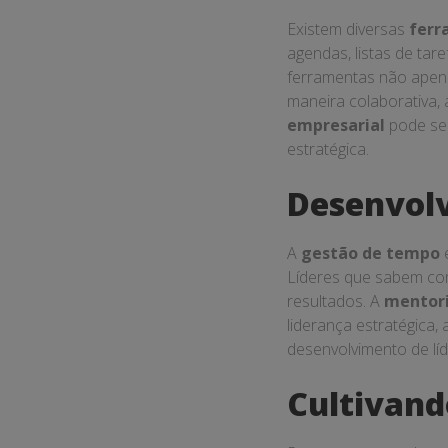
Existem diversas
ferr
agendas, listas de ta
ferramentas não apen
maneira colaborativa
empresarial
pode ser
estratégica.
Desenvolv
A
gestão de tempo
e
Líderes que sabem co
resultados. A
mentor
liderança estratégica,
desenvolvimento de líd
Cultivand