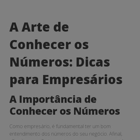
A
A Arte de
Arte
Conhecer os
de
Conhecer
Números: Dicas
os
para Empresários
Números:
Dicas
A Importância de
para
Conhecer os Números
Empresários
Como empresário, é fundamental ter um bom
entendimento dos números do seu negócio. Afinal,