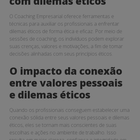
com dilemas éticos
O Coaching Empresarial oferece ferramentas e
técnicas para auxiliar os profissionais a enfrentar
dilemas éticos de forma ética e eficaz. Por meio de
sessões de coaching, os indivíduos podem explorar
suas crenças, valores e motivações, a fim de tomar
decisões alinhadas com seus princípios éticos.
O impacto da conexão
entre valores pessoais
e dilemas éticos
Quando os profissionais conseguem estabelecer uma
conexão sólida entre seus valores pessoais e dilemas
éticos, eles se tornam mais conscientes de suas
escolhas e ações no ambiente de trabalho. Isso