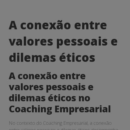
A
A conexão entre
conexão
valores pessoais e
entre
valores
dilemas éticos
pessoais
A conexão entre
e
valores pessoais e
dilemas
dilemas éticos no
éticos
Coaching Empresarial
No contexto do Coaching Empresarial, a conexão