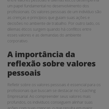
entre valores pessoais e dilemas éticos desempenha
um papel fundamental no desenvolvimento dos
profissionais. Os valores pessoais de um indivíduo são
as crenças e princípios que guiam suas ações e
decisões no ambiente de trabalho. Por outro lado, os
dilemas éticos surgem quando há conflitos entre
esses valores e as demandas do ambiente
corporativo.
A importância da
reflexão sobre valores
pessoais
Refletir sobre os valores pessoais é essencial para os
profissionais que buscam se destacar no Coaching
Empresarial. Ao compreender seus valores mais
profundos, os indivíduos conseguem alinhar suas
ações com suas crenças, o que resulta em maior