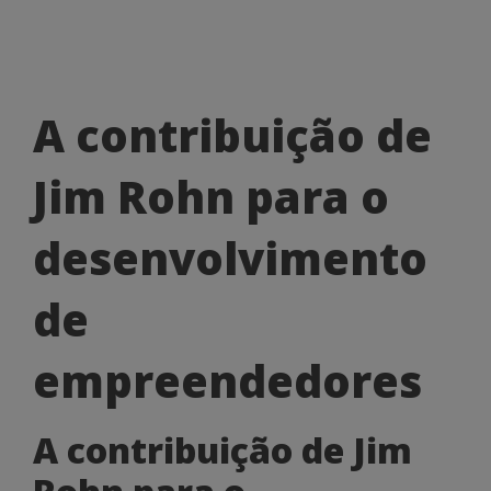
A
A contribuição de
contribuição
Jim Rohn para o
de
Jim
desenvolvimento
Rohn
de
para
o
empreendedores
desenvolvimento
A contribuição de Jim
de