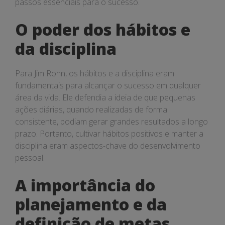
passos essenciais para o sucesso.
O poder dos hábitos e
da disciplina
Para Jim Rohn, os hábitos e a disciplina eram
fundamentais para alcançar o sucesso em qualquer
área da vida. Ele defendia a ideia de que pequenas
ações diárias, quando realizadas de forma
consistente, podiam gerar grandes resultados a longo
prazo. Portanto, cultivar hábitos positivos e manter a
disciplina eram aspectos-chave do desenvolvimento
pessoal.
A importância do
planejamento e da
definição de metas