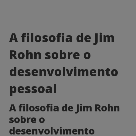
A
A filosofia de Jim
filosofia
Rohn sobre o
de
Jim
desenvolvimento
Rohn
pessoal
sobre
o
A filosofia de Jim Rohn
desenvolvimento
sobre o
pessoal
desenvolvimento