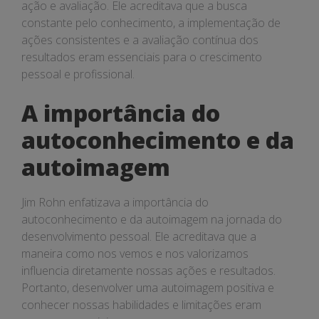
ação e avaliação. Ele acreditava que a busca
constante pelo conhecimento, a implementação de
ações consistentes e a avaliação contínua dos
resultados eram essenciais para o crescimento
pessoal e profissional.
A importância do
autoconhecimento e da
autoimagem
Jim Rohn enfatizava a importância do
autoconhecimento e da autoimagem na jornada do
desenvolvimento pessoal. Ele acreditava que a
maneira como nos vemos e nos valorizamos
influencia diretamente nossas ações e resultados.
Portanto, desenvolver uma autoimagem positiva e
conhecer nossas habilidades e limitações eram