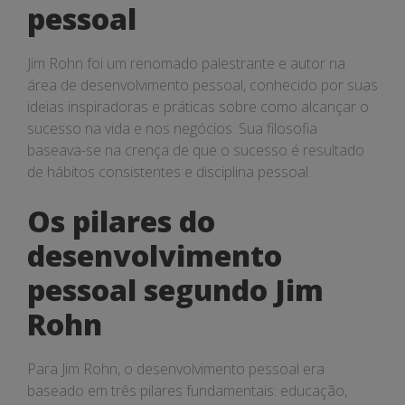
pessoal
Jim Rohn foi um renomado palestrante e autor na
área de desenvolvimento pessoal, conhecido por suas
ideias inspiradoras e práticas sobre como alcançar o
sucesso na vida e nos negócios. Sua filosofia
baseava-se na crença de que o sucesso é resultado
de hábitos consistentes e disciplina pessoal.
Os pilares do
desenvolvimento
pessoal segundo Jim
Rohn
Para Jim Rohn, o desenvolvimento pessoal era
baseado em três pilares fundamentais: educação,