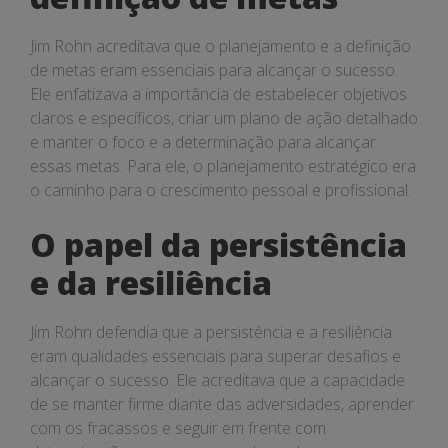
Jim Rohn acreditava que o planejamento e a definição
de metas eram essenciais para alcançar o sucesso.
Ele enfatizava a importância de estabelecer objetivos
claros e específicos, criar um plano de ação detalhado
e manter o foco e a determinação para alcançar
essas metas. Para ele, o planejamento estratégico era
o caminho para o crescimento pessoal e profissional.
O papel da persistência
e da resiliência
Jim Rohn defendia que a persistência e a resiliência
eram qualidades essenciais para superar desafios e
alcançar o sucesso. Ele acreditava que a capacidade
de se manter firme diante das adversidades, aprender
com os fracassos e seguir em frente com