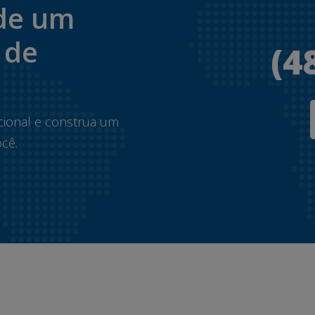
de um
 de
(4
.
cional e construa um
cê.