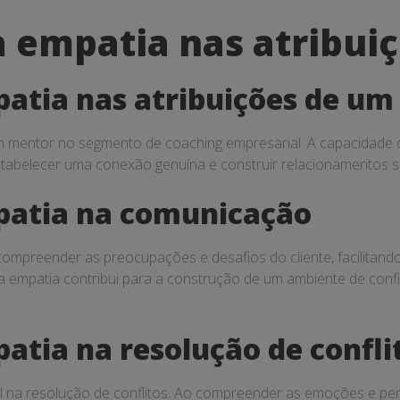
a empatia nas atribui
patia nas atribuições de u
m mentor no segmento de coaching empresarial. A capacidade 
stabelecer uma conexão genuína e construir relacionamentos só
patia na comunicação
mpreender as preocupações e desafios do cliente, facilitando 
, a empatia contribui para a construção de um ambiente de con
atia na resolução de confli
na resolução de conflitos. Ao compreender as emoções e pers