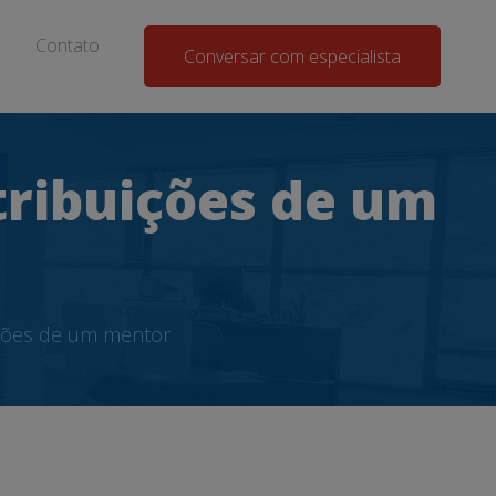
Contato
Conversar com especialista
tribuições de um
ições de um mentor