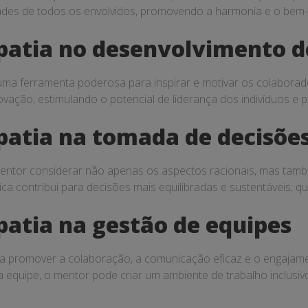
des de todos os envolvidos, promovendo a harmonia e o bem-e
atia no desenvolvimento d
 uma ferramenta poderosa para inspirar e motivar os colabor
novação, estimulando o potencial de liderança dos indivíduos
patia na tomada de decisõe
entor considerar não apenas os aspectos racionais, mas tam
a contribui para decisões mais equilibradas e sustentáveis, q
atia na gestão de equipes
ara promover a colaboração, a comunicação eficaz e o engaja
equipe, o mentor pode criar um ambiente de trabalho inclusiv