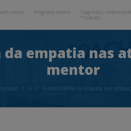
uem somos
Programa mentor
Diagnóstico empresarial
*Gratuito
 da empatia nas a
mentor
lossário
A
A importância da empatia nas atribu