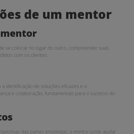
ções de um mentor
m mentor
de se colocar no lugar do outro, compreender suas
lidos com os clientes.
a identificação de soluções eficazes e o
fiança e colaboração, fundamentais para o sucesso do
tos
pectivas das partes envolvidas, o mentor pode ajudar