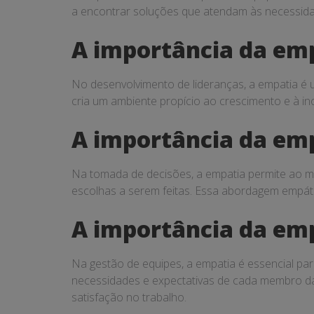
a encontrar soluções que atendam às necessida
A importância da emp
No desenvolvimento de lideranças, a empatia é
cria um ambiente propício ao crescimento e à i
A importância da em
Na tomada de decisões, a empatia permite ao m
escolhas a serem feitas. Essa abordagem empátic
A importância da emp
Na gestão de equipes, a empatia é essencial p
necessidades e expectativas de cada membro da 
satisfação no trabalho.