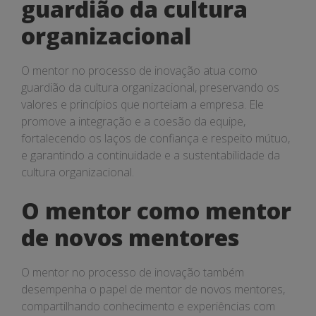
guardião da cultura
organizacional
O mentor no processo de inovação atua como
guardião da cultura organizacional, preservando os
valores e princípios que norteiam a empresa. Ele
promove a integração e a coesão da equipe,
fortalecendo os laços de confiança e respeito mútuo,
e garantindo a continuidade e a sustentabilidade da
cultura organizacional.
O mentor como mentor
de novos mentores
O mentor no processo de inovação também
desempenha o papel de mentor de novos mentores,
compartilhando conhecimento e experiências com