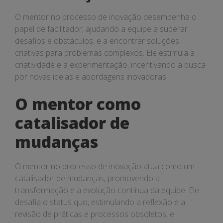
O mentor no processo de inovação desempenha o
papel de facilitador, ajudando a equipe a superar
desafios e obstáculos, e a encontrar soluções
criativas para problemas complexos. Ele estimula a
criatividade e a experimentação, incentivando a busca
por novas ideias e abordagens inovadoras.
O mentor como
catalisador de
mudanças
O mentor no processo de inovação atua como um
catalisador de mudanças, promovendo a
transformação e a evolução contínua da equipe. Ele
desafia o status quo, estimulando a reflexão e a
revisão de práticas e processos obsoletos, e