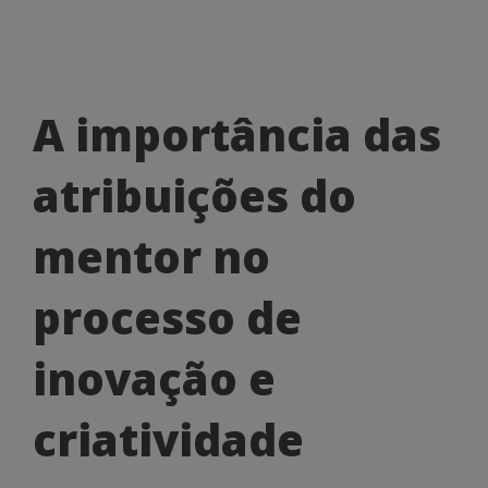
A
A importância das
importância
atribuições do
das
atribuições
mentor no
do
processo de
mentor
no
inovação e
processo
criatividade
de