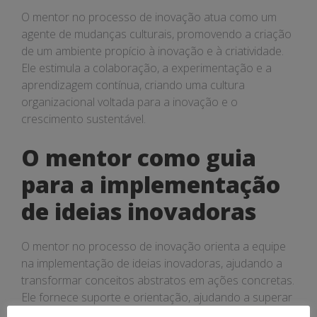
O mentor no processo de inovação atua como um
agente de mudanças culturais, promovendo a criação
de um ambiente propício à inovação e à criatividade.
Ele estimula a colaboração, a experimentação e a
aprendizagem contínua, criando uma cultura
organizacional voltada para a inovação e o
crescimento sustentável.
O mentor como guia
para a implementação
de ideias inovadoras
O mentor no processo de inovação orienta a equipe
na implementação de ideias inovadoras, ajudando a
transformar conceitos abstratos em ações concretas.
Ele fornece suporte e orientação, ajudando a superar
desafios e a alcançar os objetivos estabelecidos,