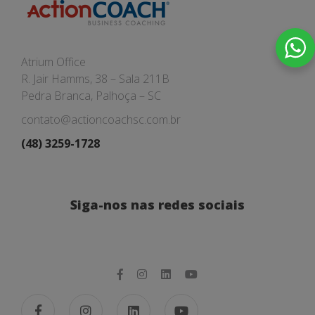
Atrium Office
R. Jair Hamms, 38 – Sala 211B
Pedra Branca, Palhoça – SC
contato@actioncoachsc.com.br
(48) 3259-1728
Siga-nos nas redes sociais