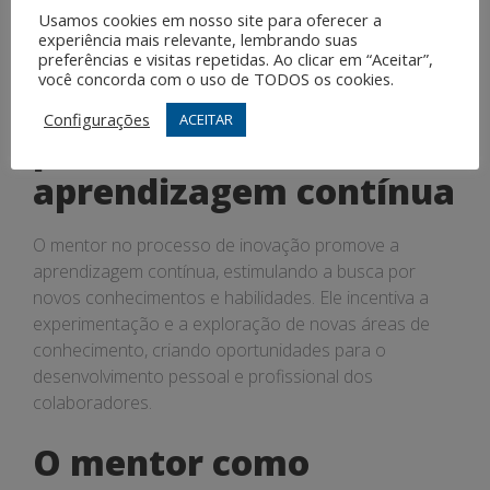
Usamos cookies em nosso site para oferecer a
garantindo o sucesso e a sustentabilidade das
experiência mais relevante, lembrando suas
iniciativas inovadoras.
preferências e visitas repetidas. Ao clicar em “Aceitar”,
você concorda com o uso de TODOS os cookies.
O mentor como
Configurações
ACEITAR
promotor da
aprendizagem contínua
O mentor no processo de inovação promove a
aprendizagem contínua, estimulando a busca por
novos conhecimentos e habilidades. Ele incentiva a
experimentação e a exploração de novas áreas de
conhecimento, criando oportunidades para o
desenvolvimento pessoal e profissional dos
colaboradores.
O mentor como