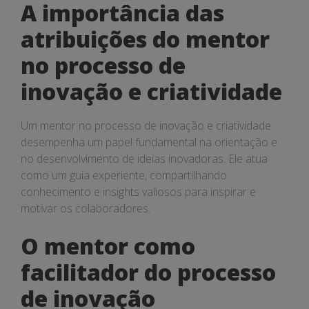
inovação
A importância das
e
atribuições do mentor
criatividade
no processo de
inovação e criatividade
Um mentor no processo de inovação e criatividade
desempenha um papel fundamental na orientação e
no desenvolvimento de ideias inovadoras. Ele atua
como um guia experiente, compartilhando
conhecimento e insights valiosos para inspirar e
motivar os colaboradores.
O mentor como
facilitador do processo
de inovação