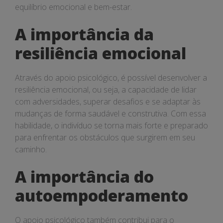
equilíbrio emocional e bem-estar.
A importância da
resiliência emocional
Através do apoio psicológico, é possível desenvolver a
resiliência emocional, ou seja, a capacidade de lidar
com adversidades, superar desafios e se adaptar às
mudanças de forma saudável e construtiva. Com essa
habilidade, o indivíduo se torna mais forte e preparado
para enfrentar os obstáculos que surgirem em seu
caminho.
A importância do
autoempoderamento
O apoio psicológico também contribui para o