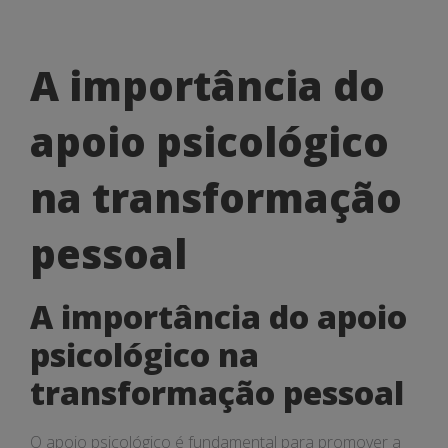
A
A importância do
importância
apoio psicológico
do
apoio
na transformação
psicológico
pessoal
na
transformação
A importância do apoio
pessoal
psicológico na
transformação pessoal
O apoio psicológico é fundamental para promover a