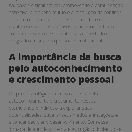
saudáveis e significativas, promovendo a comunicação
assertiva, o respeito mútuo e a resolução de conflitos
de forma construtiva. Com essa habilidade de
estabelecer vínculos positivos, o indivíduo fortalece
sua rede de apoio e se sente mais conectado e
integrado em sua vida pessoal e profissional.
A importância da busca
pelo autoconhecimento
e crescimento pessoal
O apoio psicológico incentiva a busca pelo
autoconhecimento e crescimento pessoal,
estimulando o indivíduo a explorar suas
potencialidades, superar seus medos e limitações, e
alcançar seu pleno desenvolvimento. Com essa
jornada de autodescoberta e evolução, o indivíduo se