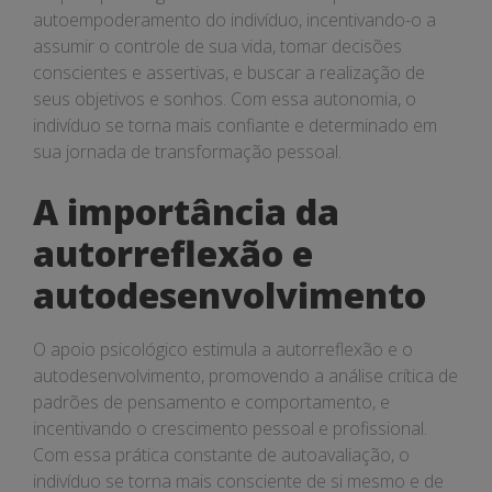
autoempoderamento do indivíduo, incentivando-o a
assumir o controle de sua vida, tomar decisões
conscientes e assertivas, e buscar a realização de
seus objetivos e sonhos. Com essa autonomia, o
indivíduo se torna mais confiante e determinado em
sua jornada de transformação pessoal.
A importância da
autorreflexão e
autodesenvolvimento
O apoio psicológico estimula a autorreflexão e o
autodesenvolvimento, promovendo a análise crítica de
padrões de pensamento e comportamento, e
incentivando o crescimento pessoal e profissional.
Com essa prática constante de autoavaliação, o
indivíduo se torna mais consciente de si mesmo e de