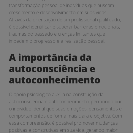
transformação pessoal de indivíduos que buscam
crescimento e desenvolvimento em suas vidas.
Através da orientação de um profissional qualificado,
é possível identificar e superar barreiras emocionais,
traumas do passado e crenças limitantes que
impedem o progresso e a realização pessoal.
A importância da
autoconsciência e
autoconhecimento
O apoio psicológico auxilia na construção da
autoconsciência e autoconhecimento, permitindo que
o indivíduo identifique suas emoções, pensamentos e
comportamentos de forma mais clara e objetiva. Com
essa compreensão, é possível promover mudanças
positivas e construtivas em sua vida, gerando maior