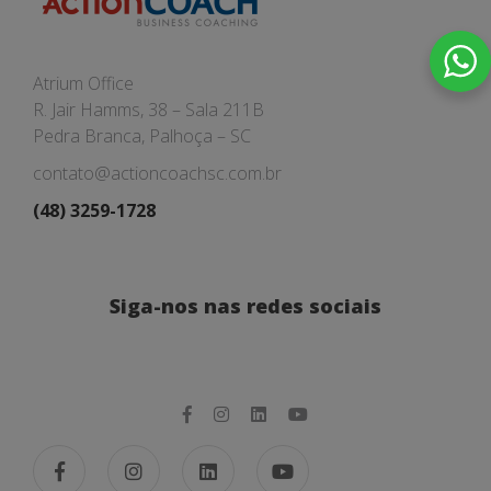
Atrium Office
R. Jair Hamms, 38 – Sala 211B
Pedra Branca, Palhoça – SC
contato@actioncoachsc.com.br
(48) 3259-1728
Siga-nos nas redes sociais