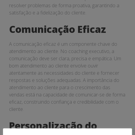
resolver problemas de forma proativa, garantindo a
satisfação e a fidelização do cliente.
Comunicação Eficaz
A comunicação eficaz é um componente chave do
atendimento ao cliente. No coaching executivo, a
comunicação deve ser clara, precisa e empática. Um
bom atendimento ao cliente envolve ouvir
atentamente as necessidades do cliente e fornecer
respostas e soluções adequadas. A importância do
atendimento ao cliente para o crescimento das
vendas está na capacidade de comunicar-se de forma
eficaz, construindo confiança e credibilidade com o
cliente.
Personalização do