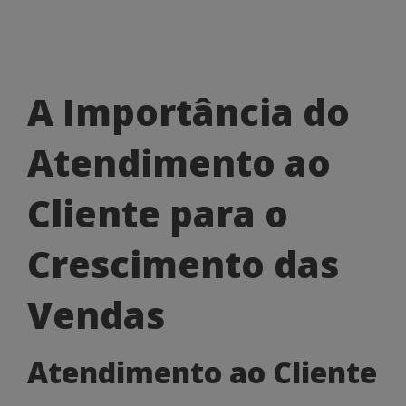
A
A Importância do
Importância
Atendimento ao
do
Atendimento
Cliente para o
ao
Crescimento das
Cliente
para
Vendas
o
Atendimento ao Cliente
Crescimento