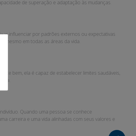
apacidade de superação e adaptação às mudanças.
xar influenciar por padrões externos ou expectativas
a si mesmo em todas as áreas da vida.
hece bem, ela é capaz de estabelecer limites saudáveis,
vida.
m indivíduo. Quando uma pessoa se conhece
 uma carreira e uma vida alinhadas com seus valores e