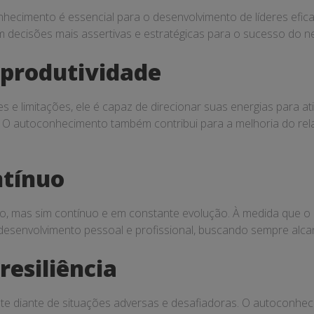
nhecimento é essencial para o desenvolvimento de líderes efi
m decisões mais assertivas e estratégicas para o sucesso do n
produtividade
s e limitações, ele é capaz de direcionar suas energias para 
ho. O autoconhecimento também contribui para a melhoria do r
ntínuo
 mas sim contínuo e em constante evolução. À medida que o in
eu desenvolvimento pessoal e profissional, buscando sempre alc
esiliência
te diante de situações adversas e desafiadoras. O autoconhec