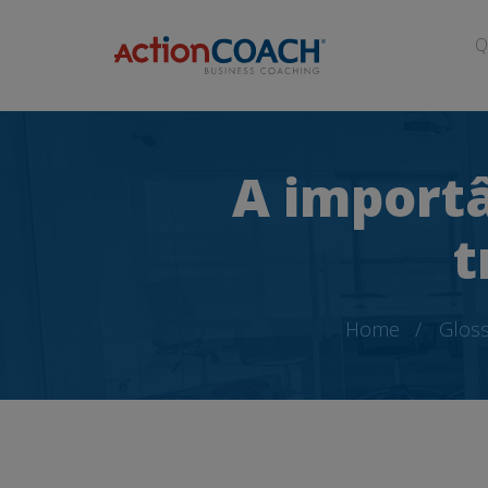
Q
A import
t
Home
Gloss