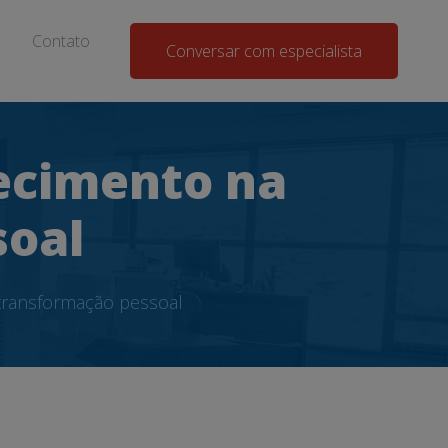
Contato
Conversar com especialista
ecimento na
soal
transformação pessoal