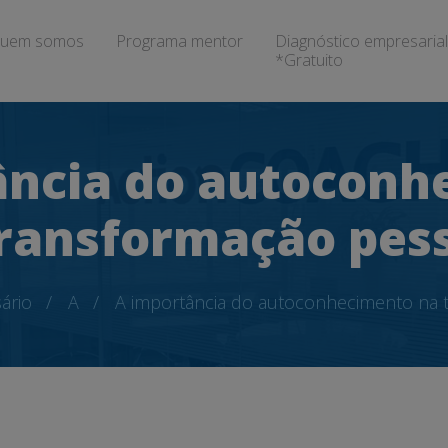
uem somos
Programa mentor
Diagnóstico empresarial
*Gratuito
ância do autoconh
ransformação pes
ário
A
A importância do autoconhecimento na 