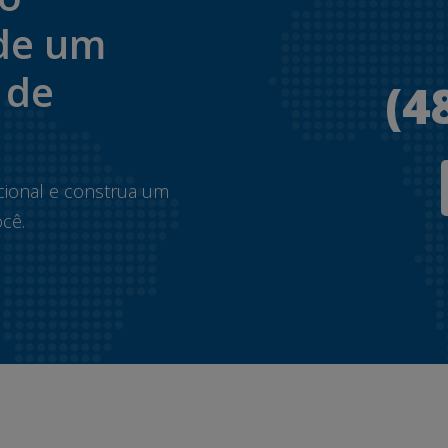
de um
 de
(4
.
cional e construa um
cê.