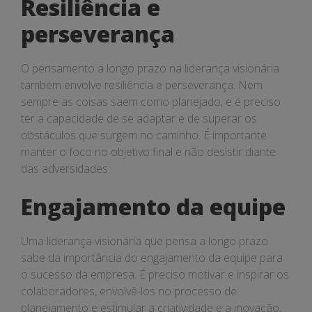
Resiliência e
perseverança
O pensamento a longo prazo na liderança visionária
também envolve resiliência e perseverança. Nem
sempre as coisas saem como planejado, e é preciso
ter a capacidade de se adaptar e de superar os
obstáculos que surgem no caminho. É importante
manter o foco no objetivo final e não desistir diante
das adversidades.
Engajamento da equipe
Uma liderança visionária que pensa a longo prazo
sabe da importância do engajamento da equipe para
o sucesso da empresa. É preciso motivar e inspirar os
colaboradores, envolvê-los no processo de
planejamento e estimular a criatividade e a inovação.