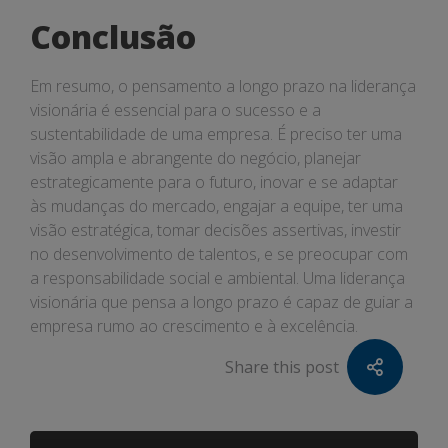
Conclusão
Em resumo, o pensamento a longo prazo na liderança
visionária é essencial para o sucesso e a
sustentabilidade de uma empresa. É preciso ter uma
visão ampla e abrangente do negócio, planejar
estrategicamente para o futuro, inovar e se adaptar
às mudanças do mercado, engajar a equipe, ter uma
visão estratégica, tomar decisões assertivas, investir
no desenvolvimento de talentos, e se preocupar com
a responsabilidade social e ambiental. Uma liderança
visionária que pensa a longo prazo é capaz de guiar a
empresa rumo ao crescimento e à excelência.
Share this post