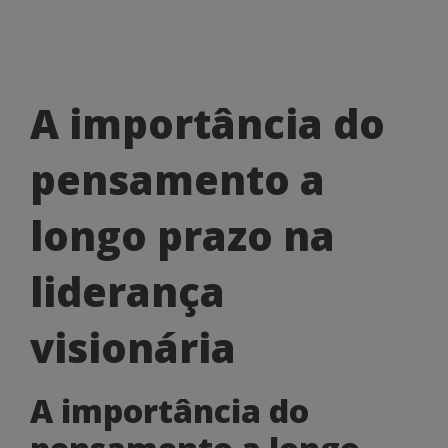
A
A importância do
importância
pensamento a
do
pensamento
longo prazo na
a
liderança
longo
prazo
visionária
na
A importância do
liderança