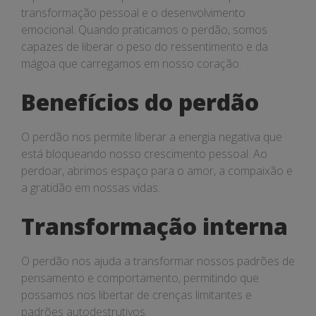
transformação pessoal e o desenvolvimento
emocional. Quando praticamos o perdão, somos
capazes de liberar o peso do ressentimento e da
mágoa que carregamos em nosso coração.
Benefícios do perdão
O perdão nos permite liberar a energia negativa que
está bloqueando nosso crescimento pessoal. Ao
perdoar, abrimos espaço para o amor, a compaixão e
a gratidão em nossas vidas.
Transformação interna
O perdão nos ajuda a transformar nossos padrões de
pensamento e comportamento, permitindo que
possamos nos libertar de crenças limitantes e
padrões autodestrutivos.