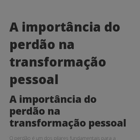
A
A importância do
importância
perdão na
do
perdão
transformação
na
pessoal
transformação
pessoal
A importância do
perdão na
transformação pessoal
O perdão é um dos pilares fundamentais para a