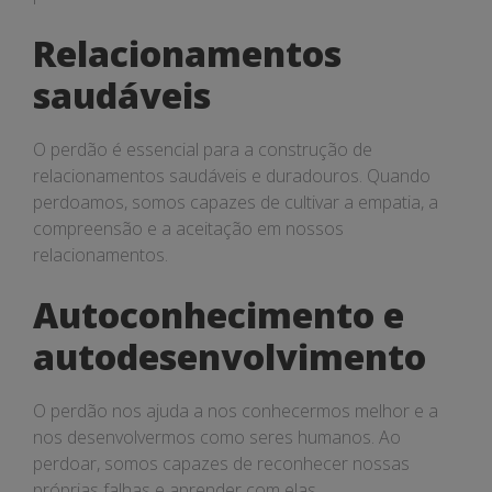
Relacionamentos
saudáveis
O perdão é essencial para a construção de
relacionamentos saudáveis e duradouros. Quando
perdoamos, somos capazes de cultivar a empatia, a
compreensão e a aceitação em nossos
relacionamentos.
Autoconhecimento e
autodesenvolvimento
O perdão nos ajuda a nos conhecermos melhor e a
nos desenvolvermos como seres humanos. Ao
perdoar, somos capazes de reconhecer nossas
próprias falhas e aprender com elas.