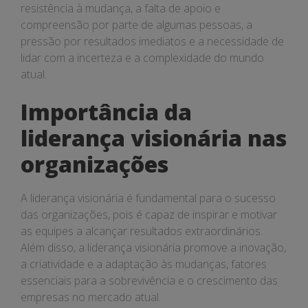
resistência à mudança, a falta de apoio e
compreensão por parte de algumas pessoas, a
pressão por resultados imediatos e a necessidade de
lidar com a incerteza e a complexidade do mundo
atual.
Importância da
liderança visionária nas
organizações
A liderança visionária é fundamental para o sucesso
das organizações, pois é capaz de inspirar e motivar
as equipes a alcançar resultados extraordinários.
Além disso, a liderança visionária promove a inovação,
a criatividade e a adaptação às mudanças, fatores
essenciais para a sobrevivência e o crescimento das
empresas no mercado atual.