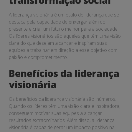
transformação social
A liderança visionária é um estilo de liderança que se
destaca pela capacidade de enxergar além do
presente e criar um futuro melhor para a sociedade.
Os líderes visionários são aqueles que têm uma visão
clara do que desejam alcançar e inspiram suas
equipes a trabalhar em direção a esse objetivo com
paixão e comprometimento.
Benefícios da liderança
visionária
Os benefícios da liderança visionária são inúmeros.
Quando os líderes têm uma visão clara e inspiradora,
conseguem motivar suas equipes a alcançar
resultados extraordinários. Além disso, a liderança
visionária é capaz de gerar um impacto positivo na