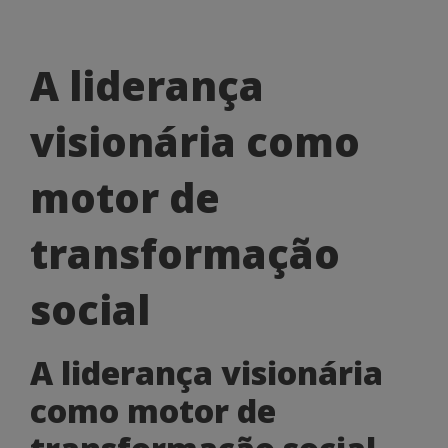
A
A liderança
liderança
visionária como
visionária
como
motor de
motor
transformação
de
transformação
social
social
A liderança visionária
como motor de