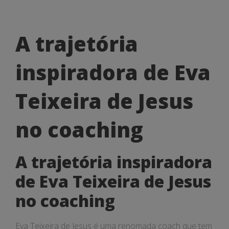
A
A trajetória
trajetória
inspiradora de Eva
inspiradora
de
Teixeira de Jesus
Eva
no coaching
Teixeira
de
A trajetória inspiradora
Jesus
de Eva Teixeira de Jesus
no
no coaching
coaching
Eva Teixeira de Jesus é uma renomada coach que tem