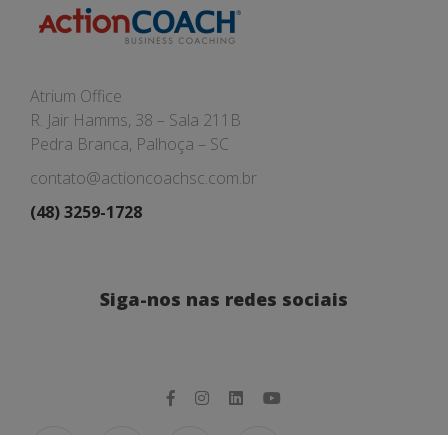
Atrium Office
R. Jair Hamms, 38 – Sala 211B
Pedra Branca, Palhoça – SC
contato@actioncoachsc.com.br
(48) 3259-1728
Siga-nos nas redes sociais