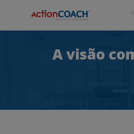
Q
A visão co
Home