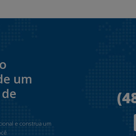
to
de um
 de
(4
.
cional e construa um
cê.