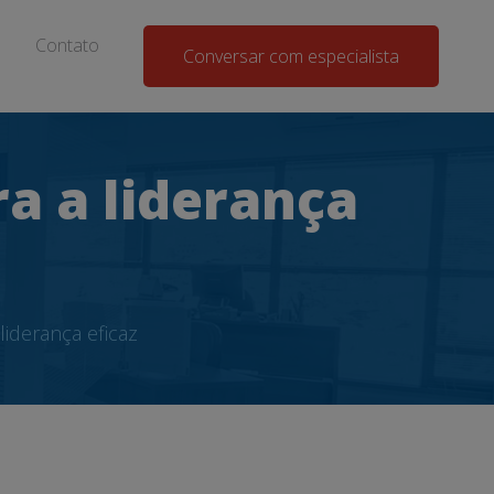
Contato
Conversar com especialista
a a liderança
iderança eficaz