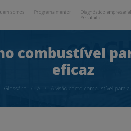
uem somos
Programa mentor
Diagnóstico empresarial
*Gratuito
mo combustível par
eficaz
Glossário
A
A visão como combustível para a l