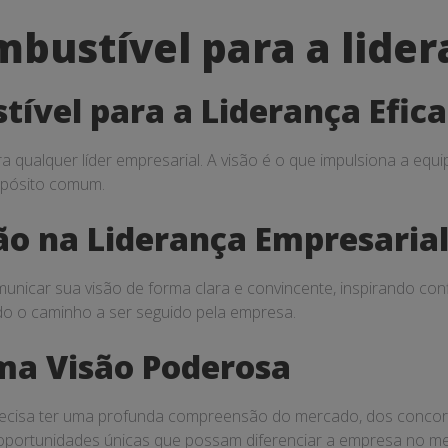
bustível para a lider
ível para a Liderança Efica
ra qualquer líder empresarial. A visão é o que impulsiona a eq
opósito comum.
ão na Liderança Empresaria
unicar sua visão de forma clara e convincente, inspirando con
ando o caminho a ser seguido pela empresa.
a Visão Poderosa
recisa ter uma profunda compreensão do mercado, dos concorr
ar oportunidades únicas que possam diferenciar a empresa no m