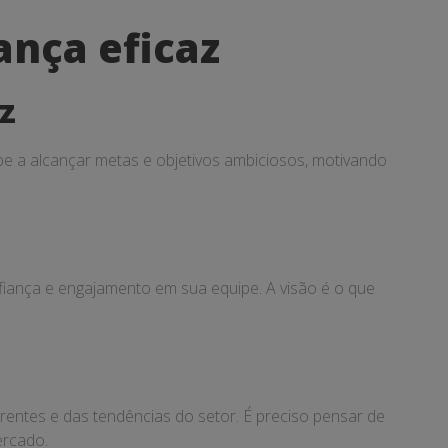
ança eficaz
z
uipe a alcançar metas e objetivos ambiciosos, motivando
l
fiança e engajamento em sua equipe. A visão é o que
entes e das tendências do setor. É preciso pensar de
ercado.