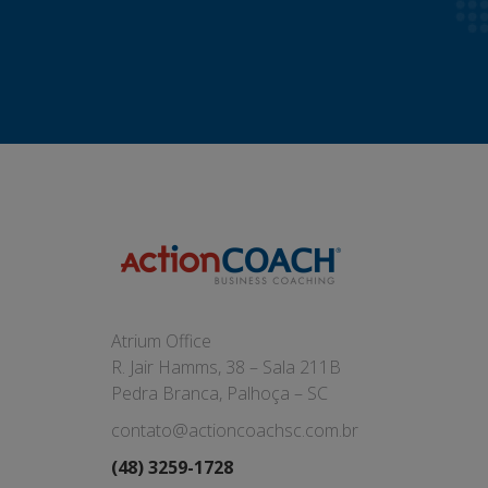
Atrium Office
R. Jair Hamms, 38 – Sala 211B
Pedra Branca, Palhoça – SC
contato@actioncoachsc.com.br
(48) 3259-1728