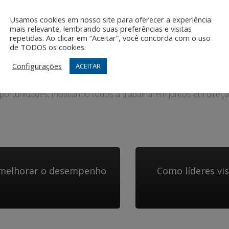
são conforme as circunstâncias e o ambiente de negócios muda
Usamos cookies em nosso site para oferecer a experiência
ratégia da empresa conforme necessário.
mais relevante, lembrando suas preferências e visitas
repetidas. Ao clicar em “Aceitar”, você concorda com o uso
de TODOS os cookies.
Configurações
ACEITAR
na a liderança eficaz, guiando as decisões, inspirando a equi
portunidades, motivando todos a trabalharem juntos em direção
e melhorar o desempenho
Como líderes vi