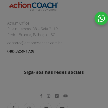
Atrium Office
R. Jair Hamms, 38 – Sala 211B
Pedra Branca, Palhoça – SC
contato@actioncoachsc.com.br
(48) 3259-1728
Siga-nos nas redes sociais