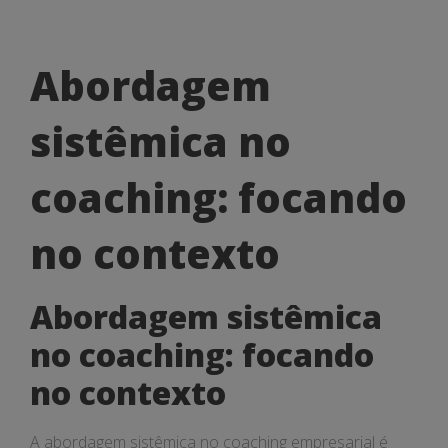
Abordagem
Abordagem
sistêmica
sistêmica no
no
coaching:
coaching: focando
focando
no contexto
no
contexto
Abordagem sistêmica
no coaching: focando
no contexto
A abordagem sistêmica no coaching empresarial é