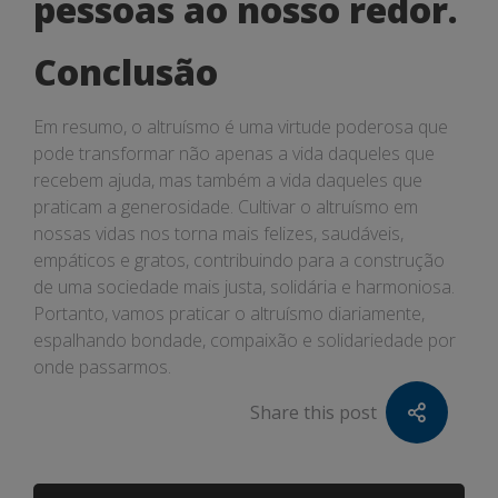
pessoas ao nosso redor.
Conclusão
Em resumo, o altruísmo é uma virtude poderosa que
pode transformar não apenas a vida daqueles que
recebem ajuda, mas também a vida daqueles que
praticam a generosidade. Cultivar o altruísmo em
nossas vidas nos torna mais felizes, saudáveis,
empáticos e gratos, contribuindo para a construção
de uma sociedade mais justa, solidária e harmoniosa.
Portanto, vamos praticar o altruísmo diariamente,
espalhando bondade, compaixão e solidariedade por
onde passarmos.
Share this post