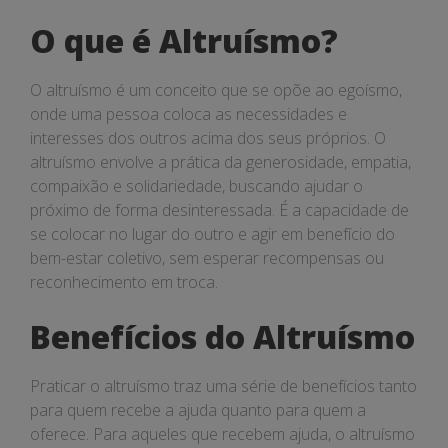
O que é Altruísmo?
O altruísmo é um conceito que se opõe ao egoísmo,
onde uma pessoa coloca as necessidades e
interesses dos outros acima dos seus próprios. O
altruísmo envolve a prática da generosidade, empatia,
compaixão e solidariedade, buscando ajudar o
próximo de forma desinteressada. É a capacidade de
se colocar no lugar do outro e agir em benefício do
bem-estar coletivo, sem esperar recompensas ou
reconhecimento em troca.
Benefícios do Altruísmo
Praticar o altruísmo traz uma série de benefícios tanto
para quem recebe a ajuda quanto para quem a
oferece. Para aqueles que recebem ajuda, o altruísmo