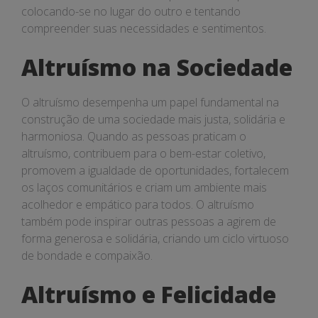
colocando-se no lugar do outro e tentando
compreender suas necessidades e sentimentos.
Altruísmo na Sociedade
O altruísmo desempenha um papel fundamental na
construção de uma sociedade mais justa, solidária e
harmoniosa. Quando as pessoas praticam o
altruísmo, contribuem para o bem-estar coletivo,
promovem a igualdade de oportunidades, fortalecem
os laços comunitários e criam um ambiente mais
acolhedor e empático para todos. O altruísmo
também pode inspirar outras pessoas a agirem de
forma generosa e solidária, criando um ciclo virtuoso
de bondade e compaixão.
Altruísmo e Felicidade