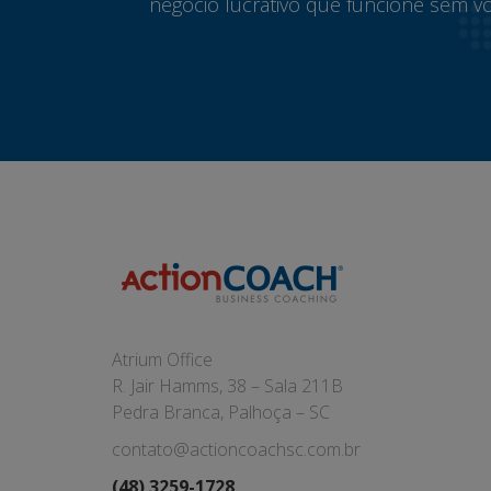
negócio lucrativo que funcione sem vo
Atrium Office
R. Jair Hamms, 38 – Sala 211B
Pedra Branca, Palhoça – SC
contato@actioncoachsc.com.br
(48) 3259-1728