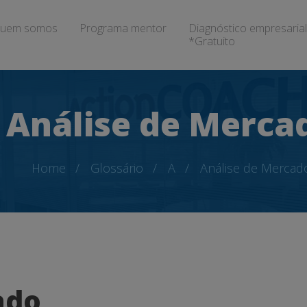
uem somos
Programa mentor
Diagnóstico empresarial
*Gratuito
Análise de Merca
Home
Glossário
A
Análise de Mercad
ado