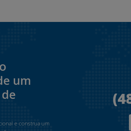
to
de um
 de
(4
.
cional e construa um