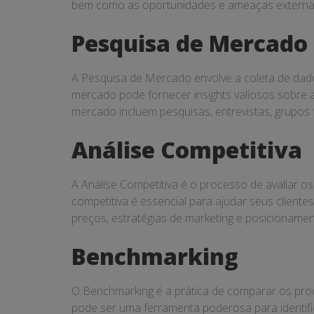
bem como as oportunidades e ameaças externas,
Pesquisa de Mercado
A Pesquisa de Mercado envolve a coleta de dad
mercado pode fornecer insights valiosos sobre
mercado incluem pesquisas, entrevistas, grupos 
Análise Competitiva
A Análise Competitiva é o processo de avaliar 
competitiva é essencial para ajudar seus cliente
preços, estratégias de marketing e posicionam
Benchmarking
O Benchmarking é a prática de comparar os pr
pode ser uma ferramenta poderosa para identifi