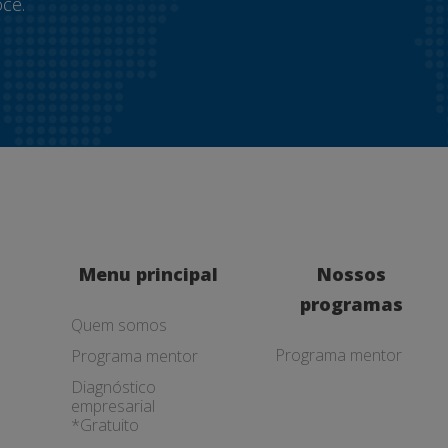
cê.
Menu principal
Nossos
programas
Quem somos
Programa mentor
Programa mentor
Diagnóstico
empresarial
*Gratuito