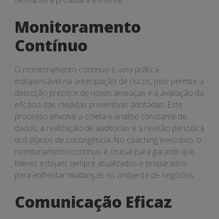
de maneira proativa e eficiente.
Monitoramento
Contínuo
O monitoramento contínuo é uma prática
indispensável na antecipação de riscos, pois permite a
detecção precoce de novas ameaças e a avaliação da
eficácia das medidas preventivas adotadas. Este
processo envolve a coleta e análise constante de
dados, a realização de auditorias e a revisão periódica
dos planos de contingência. No coaching executivo, o
monitoramento contínuo é crucial para garantir que
líderes estejam sempre atualizados e preparados
para enfrentar mudanças no ambiente de negócios.
Comunicação Eficaz