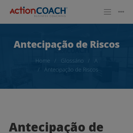
Antecipação de Riscos
Home
Glossário
A
Antecipação de Riscos
Antecipação
Antecipação de