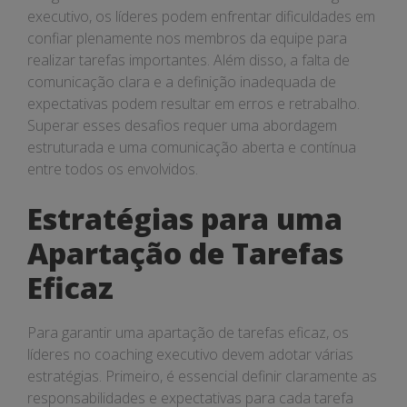
executivo, os líderes podem enfrentar dificuldades em
confiar plenamente nos membros da equipe para
realizar tarefas importantes. Além disso, a falta de
comunicação clara e a definição inadequada de
expectativas podem resultar em erros e retrabalho.
Superar esses desafios requer uma abordagem
estruturada e uma comunicação aberta e contínua
entre todos os envolvidos.
Estratégias para uma
Apartação de Tarefas
Eficaz
Para garantir uma apartação de tarefas eficaz, os
líderes no coaching executivo devem adotar várias
estratégias. Primeiro, é essencial definir claramente as
responsabilidades e expectativas para cada tarefa