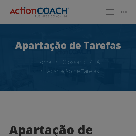
Apartação de Tarefas
Home
Glossário
A
Apartação de Tarefas
Apartação
Apartação de