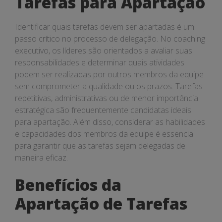
Tarefas para Apartação
Identificar quais tarefas devem ser apartadas é um
passo crítico no processo de delegação. No coaching
executivo, os líderes são orientados a avaliar suas
responsabilidades e determinar quais atividades
podem ser realizadas por outros membros da equipe
sem comprometer a qualidade ou os prazos. Tarefas
repetitivas, administrativas ou de menor importância
estratégica são frequentemente candidatas ideais
para apartação. Além disso, considerar as habilidades
e capacidades dos membros da equipe é essencial
para garantir que as tarefas sejam delegadas de
maneira eficaz.
Benefícios da
Apartação de Tarefas