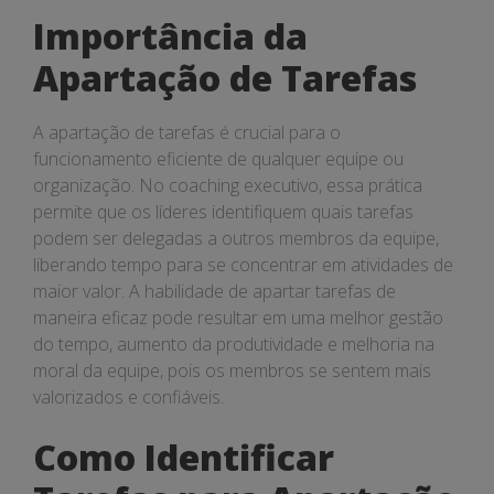
Importância da
Apartação de Tarefas
A apartação de tarefas é crucial para o
funcionamento eficiente de qualquer equipe ou
organização. No coaching executivo, essa prática
permite que os líderes identifiquem quais tarefas
podem ser delegadas a outros membros da equipe,
liberando tempo para se concentrar em atividades de
maior valor. A habilidade de apartar tarefas de
maneira eficaz pode resultar em uma melhor gestão
do tempo, aumento da produtividade e melhoria na
moral da equipe, pois os membros se sentem mais
valorizados e confiáveis.
Como Identificar