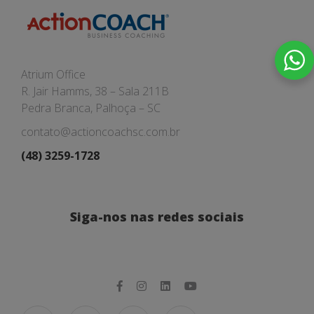
Atrium Office
R. Jair Hamms, 38 – Sala 211B
Pedra Branca, Palhoça – SC
contato@actioncoachsc.com.br
(48) 3259-1728
Siga-nos nas redes sociais