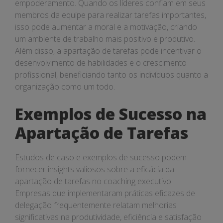
empoderamento. Quando os líderes confiam em seus
membros da equipe para realizar tarefas importantes,
isso pode aumentar a moral e a motivação, criando
um ambiente de trabalho mais positivo e produtivo.
Além disso, a apartação de tarefas pode incentivar o
desenvolvimento de habilidades e o crescimento
profissional, beneficiando tanto os indivíduos quanto a
organização como um todo.
Exemplos de Sucesso na
Apartação de Tarefas
Estudos de caso e exemplos de sucesso podem
fornecer insights valiosos sobre a eficácia da
apartação de tarefas no coaching executivo.
Empresas que implementaram práticas eficazes de
delegação frequentemente relatam melhorias
significativas na produtividade, eficiência e satisfação