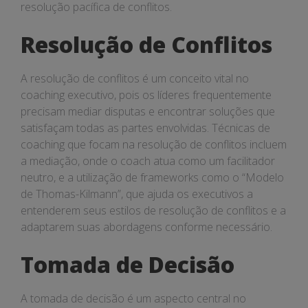
resolução pacífica de conflitos.
Resolução de Conflitos
A resolução de conflitos é um conceito vital no
coaching executivo, pois os líderes frequentemente
precisam mediar disputas e encontrar soluções que
satisfaçam todas as partes envolvidas. Técnicas de
coaching que focam na resolução de conflitos incluem
a mediação, onde o coach atua como um facilitador
neutro, e a utilização de frameworks como o “Modelo
de Thomas-Kilmann”, que ajuda os executivos a
entenderem seus estilos de resolução de conflitos e a
adaptarem suas abordagens conforme necessário.
Tomada de Decisão
A tomada de decisão é um aspecto central no