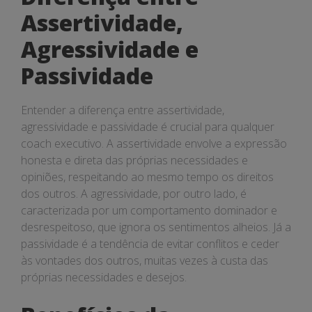
Assertividade,
Agressividade e
Passividade
Entender a diferença entre assertividade,
agressividade e passividade é crucial para qualquer
coach executivo. A assertividade envolve a expressão
honesta e direta das próprias necessidades e
opiniões, respeitando ao mesmo tempo os direitos
dos outros. A agressividade, por outro lado, é
caracterizada por um comportamento dominador e
desrespeitoso, que ignora os sentimentos alheios. Já a
passividade é a tendência de evitar conflitos e ceder
às vontades dos outros, muitas vezes à custa das
próprias necessidades e desejos.