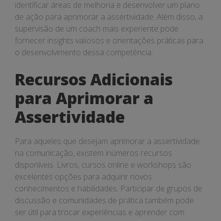
identificar áreas de melhoria e desenvolver um plano
de ação para aprimorar a assertividade. Além disso, a
supervisão de um coach mais experiente pode
fornecer insights valiosos e orientações práticas para
o desenvolvimento dessa competência.
Recursos Adicionais
para Aprimorar a
Assertividade
Para aqueles que desejam aprimorar a assertividade
na comunicação, existem inúmeros recursos
disponíveis. Livros, cursos online e workshops são
excelentes opções para adquirir novos
conhecimentos e habilidades. Participar de grupos de
discussão e comunidades de prática também pode
ser útil para trocar experiências e aprender com