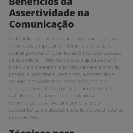
Benefícios da
Assertividade na
Comunicação
Os benefícios da assertividade na comunicação são
numerosos e impactam diretamente a eficácia do
coaching executivo. Coaches assertivos são capazes
de estabelecer limites claros, o que ajuda a evitar o
burnout e a manter um equilíbrio saudável entre vida
pessoal e profissional. Além disso, a assertividade
melhora a capacidade de negociação, facilita a
resolução de conflitos e promove um ambiente de
trabalho mais harmonioso e produtivo. A
comunicação assertiva também fortalece a
autoconfiança e a autoestima, tanto do coach quanto
dos coachees.