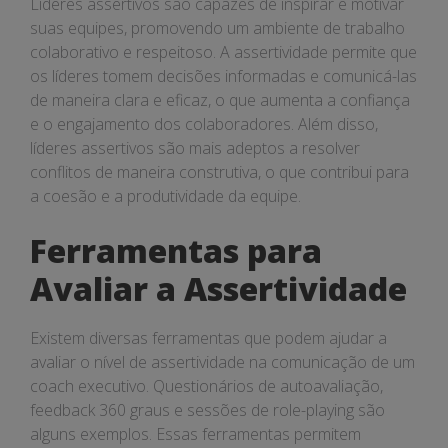
Líderes assertivos são capazes de inspirar e motivar
suas equipes, promovendo um ambiente de trabalho
colaborativo e respeitoso. A assertividade permite que
os líderes tomem decisões informadas e comunicá-las
de maneira clara e eficaz, o que aumenta a confiança
e o engajamento dos colaboradores. Além disso,
líderes assertivos são mais adeptos a resolver
conflitos de maneira construtiva, o que contribui para
a coesão e a produtividade da equipe.
Ferramentas para
Avaliar a Assertividade
Existem diversas ferramentas que podem ajudar a
avaliar o nível de assertividade na comunicação de um
coach executivo. Questionários de autoavaliação,
feedback 360 graus e sessões de role-playing são
alguns exemplos. Essas ferramentas permitem