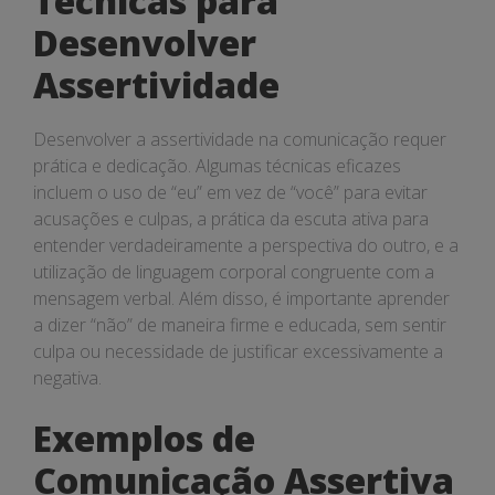
Técnicas para
Desenvolver
Assertividade
Desenvolver a assertividade na comunicação requer
prática e dedicação. Algumas técnicas eficazes
incluem o uso de “eu” em vez de “você” para evitar
acusações e culpas, a prática da escuta ativa para
entender verdadeiramente a perspectiva do outro, e a
utilização de linguagem corporal congruente com a
mensagem verbal. Além disso, é importante aprender
a dizer “não” de maneira firme e educada, sem sentir
culpa ou necessidade de justificar excessivamente a
negativa.
Exemplos de
Comunicação Assertiva