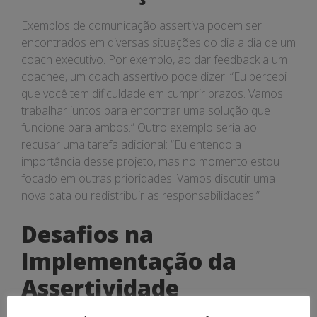
Exemplos de comunicação assertiva podem ser
encontrados em diversas situações do dia a dia de um
coach executivo. Por exemplo, ao dar feedback a um
coachee, um coach assertivo pode dizer: “Eu percebi
que você tem dificuldade em cumprir prazos. Vamos
trabalhar juntos para encontrar uma solução que
funcione para ambos.” Outro exemplo seria ao
recusar uma tarefa adicional: “Eu entendo a
importância desse projeto, mas no momento estou
focado em outras prioridades. Vamos discutir uma
nova data ou redistribuir as responsabilidades.”
Desafios na
Implementação da
Assertividade