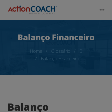
Balanço Financeiro
Home
Glossário
B
Balanço Financeiro
Balanço
Balanço