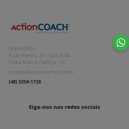
Atrium Office
R. Jair Hamms, 38 – Sala 211B
Pedra Branca, Palhoça – SC
contato@actioncoachsc.com.br
(48) 3259-1728
Siga-nos nas redes sociais