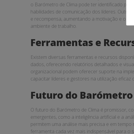
o Barómetro de Clima pode ter identificado pr
habilidades de comunicação dos líderes. Outro 
e recompensa, aumentando a motivação e o eng
ambiente de trabalho.
Ferramentas e Recur
Existem diversas ferramentas e recursos disponí
dados, oferecendo relatórios detalhados e visua
organizacional podem oferecer suporte na imp
capacitar líderes e gestores na utilização eficaz
Futuro do Barómetro
O futuro do Barómetro de Clima é promissor, co
emergentes, como a inteligência artificial e a a
permitem uma análise mais precisa e em tempo re
ferramenta cada vez mais indispensável para o 