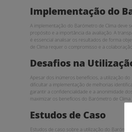
Implementação do Ba
A implementação do Barómetro de Clima deve s
propósito e a importância da avaliação. A transp
é essencial analisar os resultados de forma o
de Clima requer o compromisso e a colaboração 
Desafios na Utilizaç
Apesar dos inúmeros benefícios, a utilização do
dificultar a implementação de melhorias identific
garantir a confidencialidade e a anonimidade do
maximizar os benefícios do Barómetro de Clima.
Estudos de Caso
Estudos de caso sobre a utilização do Barómet