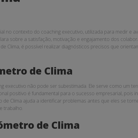
 no contexto do coaching executivo, utilizada para medir e av
clara sobre a satisfação, motivação e engajamento dos colabora
de Clima, é possível realizar diagnósticos precisos que orien
metro de Clima
ng executivo não pode ser subestimada. Ele serve como um t
nal positivo é fundamental para o sucesso empresarial, pois in
o de Clima ajuda a identificar problemas antes que eles se torn
e trabalho.
ómetro de Clima