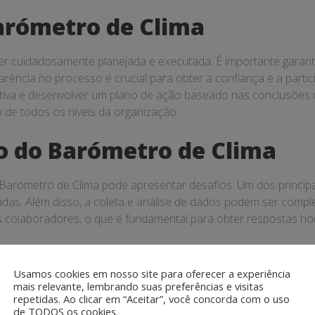
rómetro de Clima
er cuidadosamente planejada e executada. É importante gara
arência no processo é crucial para obter a confiança e a partic
bjetiva e desenvolver um plano de ação baseado nas conclusõe
de todos os níveis da organização.
ão do Barómetro de Clima
 Barómetro de Clima pode apresentar desafios. Um dos principa
adas. Além disso, a coleta e análise de dados podem ser complex
s colaboradores, o que é fundamental para obter respostas hon
Usamos cookies em nosso site para oferecer a experiência
mais relevante, lembrando suas preferências e visitas
repetidas. Ao clicar em “Aceitar”, você concorda com o uso
ro de Clima em diferentes organizações podem fornecer insigh
de TODOS os cookies.