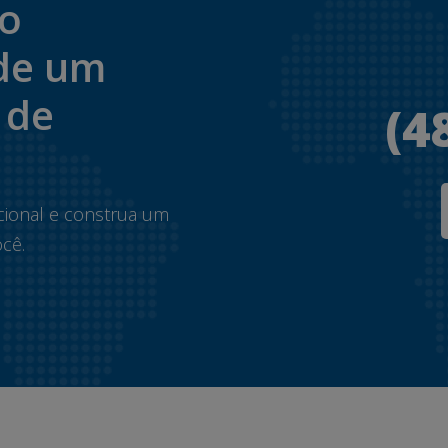
to
de um
 de
(4
.
cional e construa um
cê.