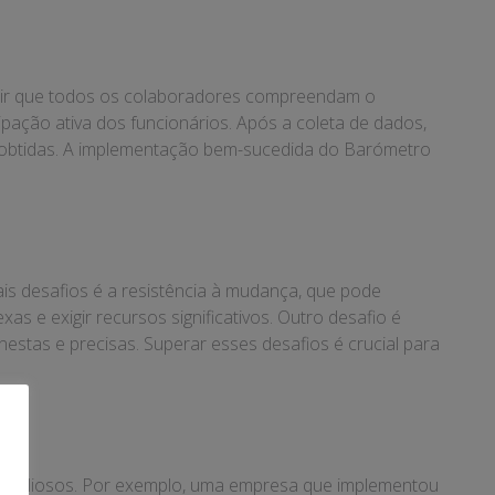
ntir que todos os colaboradores compreendam o
ipação ativa dos funcionários. Após a coleta de dados,
s obtidas. A implementação bem-sucedida do Barómetro
is desafios é a resistência à mudança, que pode
as e exigir recursos significativos. Outro desafio é
estas e precisas. Superar esses desafios é crucial para
ts valiosos. Por exemplo, uma empresa que implementou