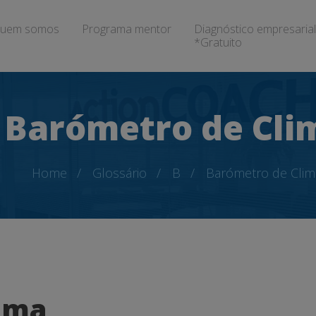
uem somos
Programa mentor
Diagnóstico empresarial
*Gratuito
Barómetro de Cli
Home
Glossário
B
Barómetro de Clim
ima