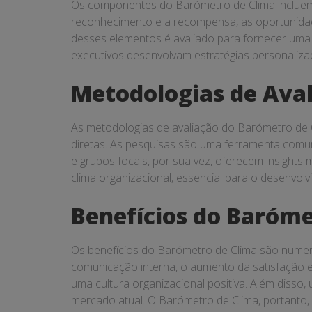
Os componentes do Barómetro de Clima incluem d
reconhecimento e a recompensa, as oportunidades
desses elementos é avaliado para fornecer uma
executivos desenvolvam estratégias personaliza
Metodologias de Ava
As metodologias de avaliação do Barómetro de C
diretas. As pesquisas são uma ferramenta comum
e grupos focais, por sua vez, oferecem insight
clima organizacional, essencial para o desenvolv
Benefícios do Baróme
Os benefícios do Barómetro de Clima são numeros
comunicação interna, o aumento da satisfação e
uma cultura organizacional positiva. Além disso, 
mercado atual. O Barómetro de Clima, portanto,