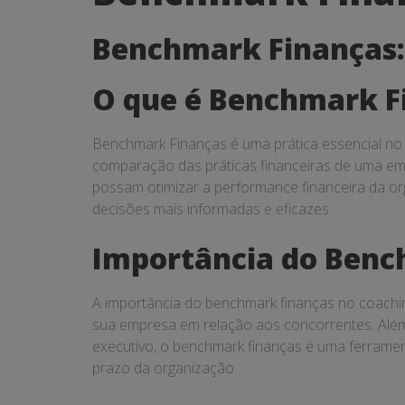
Finanças
Benchmark Finanças: 
O que é Benchmark F
Benchmark Finanças é uma prática essencial no 
comparação das práticas financeiras de uma emp
possam otimizar a performance financeira da org
decisões mais informadas e eficazes.
Importância do Benc
A importância do benchmark finanças no coachi
sua empresa em relação aos concorrentes. Além d
executivo, o benchmark finanças é uma ferrament
prazo da organização.