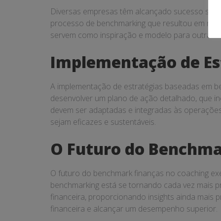
Diversas empresas têm alcançado sucesso signif
processo de benchmarking que resultou em melho
servem como inspiração e modelo para outras e
Implementação de Es
A implementação de estratégias baseadas em be
desenvolver um plano de ação detalhado, que in
devem ser adaptadas e integradas às operaçõe
sejam eficazes e sustentáveis.
O Futuro do Benchma
O futuro do benchmark finanças no coaching exe
benchmarking está se tornando cada vez mais preci
financeira, proporcionando insights ainda mais 
financeira e alcançar um desempenho superior.