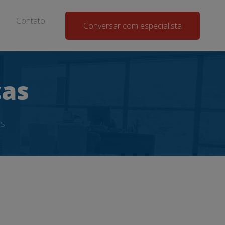
Contato
Conversar com especialista
ças
as