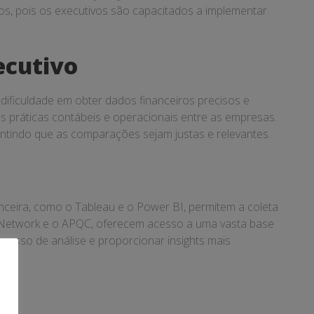
dos, pois os executivos são capacitados a implementar
ecutivo
ificuldade em obter dados financeiros precisos e
s práticas contábeis e operacionais entre as empresas.
ntindo que as comparações sejam justas e relevantes.
nceira, como o Tableau e o Power BI, permitem a coleta
g Network e o APQC, oferecem acesso a uma vasta base
cesso de análise e proporcionar insights mais