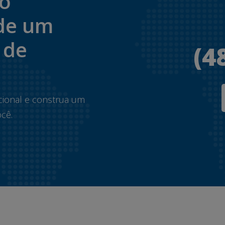
to
de um
 de
(4
.
cional e construa um
cê.