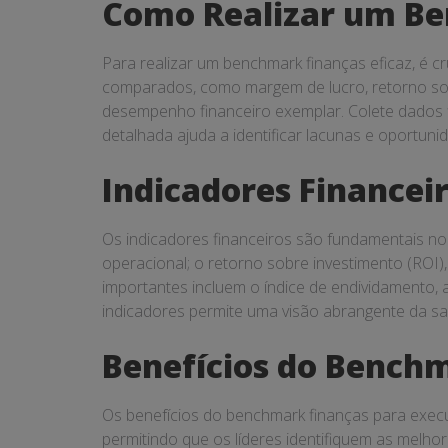
Como Realizar um Be
Para realizar um benchmark finanças eficaz, é cr
comparados, como margem de lucro, retorno sobr
desempenho financeiro exemplar. Colete dados 
detalhada ajuda a identificar lacunas e oportuni
Indicadores Financei
Os indicadores financeiros são fundamentais no 
operacional; o retorno sobre investimento (ROI), 
importantes incluem o índice de endividamento, 
indicadores permite uma visão abrangente da sa
Benefícios do Benchm
Os benefícios do benchmark finanças para execu
permitindo que os líderes identifiquem as melhor