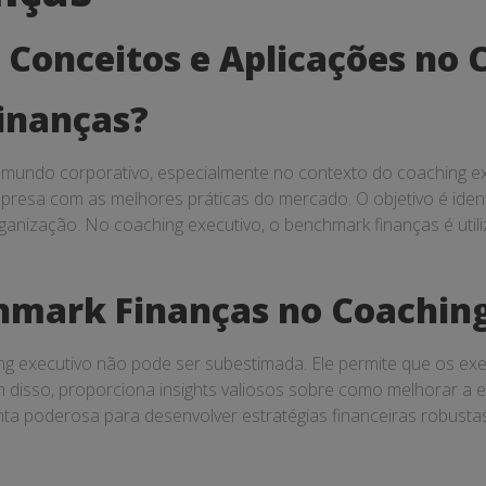
Conceitos e Aplicações no 
inanças?
mundo corporativo, especialmente no contexto do coaching ex
resa com as melhores práticas do mercado. O objetivo é identi
anização. No coaching executivo, o benchmark finanças é utili
hmark Finanças no Coaching
ng executivo não pode ser subestimada. Ele permite que os ex
isso, proporciona insights valiosos sobre como melhorar a efi
a poderosa para desenvolver estratégias financeiras robustas