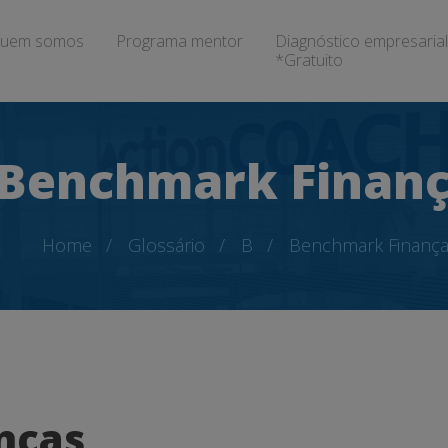
uem somos
Programa mentor
Diagnóstico empresarial
*Gratuito
Benchmark Finan
Home
Glossário
B
Benchmark Finanç
nças