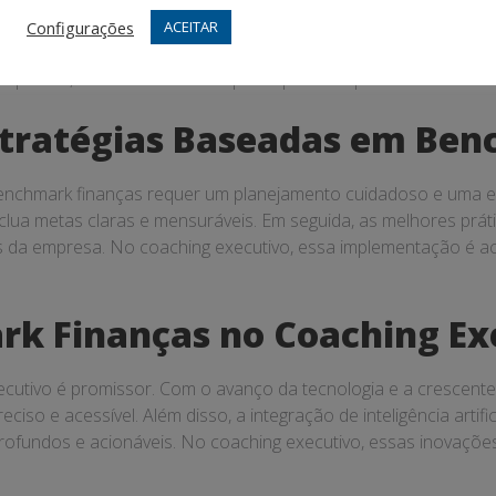
icativo através do uso de benchmark finanças. Por exemplo, a 
Configurações
ACEITAR
rias substanciais na eficiência operacional e na rentabilidad
mpresas, demonstrando o impacto positivo que o benchmark fi
tratégias Baseadas em Ben
nchmark finanças requer um planejamento cuidadoso e uma ex
clua metas claras e mensuráveis. Em seguida, as melhores prát
s da empresa. No coaching executivo, essa implementação é 
rk Finanças no Coaching Ex
cutivo é promissor. Com o avanço da tecnologia e a crescente 
so e acessível. Além disso, a integração de inteligência artifi
profundos e acionáveis. No coaching executivo, essas inovaçõe