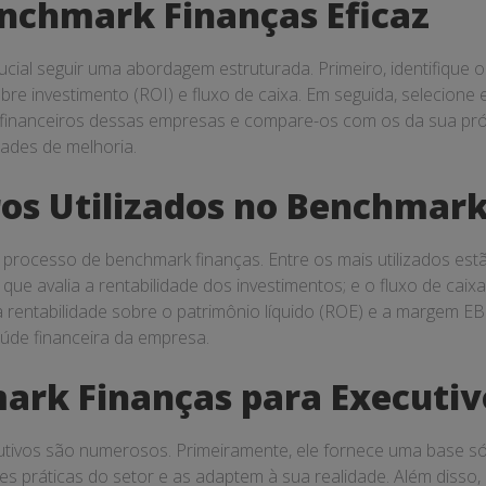
nchmark Finanças Eficaz
ucial seguir uma abordagem estruturada. Primeiro, identifique o
e investimento (ROI) e fluxo de caixa. Em seguida, selecione
financeiros dessas empresas e compare-os com os da sua próp
dades de melhoria.
ros Utilizados no Benchmar
processo de benchmark finanças. Entre os mais utilizados est
que avalia a rentabilidade dos investimentos; e o fluxo de caix
a rentabilidade sobre o patrimônio líquido (ROE) e a margem E
úde financeira da empresa.
ark Finanças para Executiv
tivos são numerosos. Primeiramente, ele fornece uma base sól
es práticas do setor e as adaptem à sua realidade. Além disso,