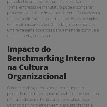
para identificar métodos mais eficazes. Da mesma
forma, empresas de manufatura podem comparar
processos de produção entre diferentes fábricas para
otimizar a eficiência e reduzir custos. Esses exemplos
demonstram como o benchmarking interno pode ser
uma ferramenta poderosa para a melhoria contínua e
o sucesso organizacional.
Impacto do
Benchmarking Interno
na Cultura
Organizacional
O benchmarking interno pode ter um impacto
profundo na cultura organizacional, promovendo uma
mentalidade de melhoria contínua e colaboração.
Quando os funcionários veem que suas práticas e