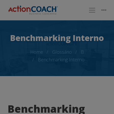
Benchmarking Interno
Home
Glossário
B
Benchmarking Interno
Benchmarking
Benchmarking