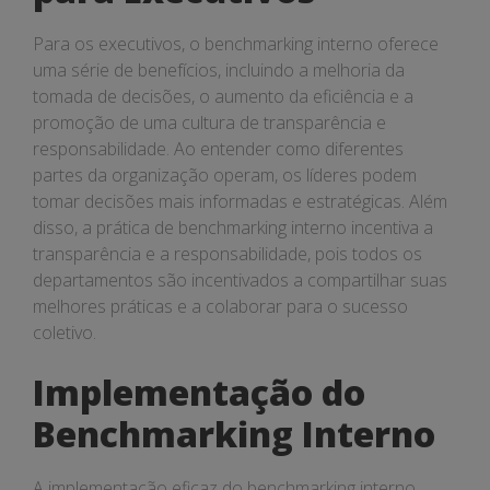
Para os executivos, o benchmarking interno oferece
uma série de benefícios, incluindo a melhoria da
tomada de decisões, o aumento da eficiência e a
promoção de uma cultura de transparência e
responsabilidade. Ao entender como diferentes
partes da organização operam, os líderes podem
tomar decisões mais informadas e estratégicas. Além
disso, a prática de benchmarking interno incentiva a
transparência e a responsabilidade, pois todos os
departamentos são incentivados a compartilhar suas
melhores práticas e a colaborar para o sucesso
coletivo.
Implementação do
Benchmarking Interno
A implementação eficaz do benchmarking interno