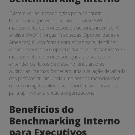
Existem várias metodologias para conduzir
benchmarking interno, incluindo análise SWOT,
mapeamento de processos e auditorias internas. A
análise SWOT (Forças, Fraquezas, Oportunidades e
Ameaças) é uma ferramenta eficaz para identificar
áreas de melhoria e oportunidades de crescimento. O
mapeamento de processos ajuda a visualizar e
entender os fluxos de trabalho, enquanto as
auditorias internas fornecem uma avaliação detalhada
das práticas atuais. Cada uma dessas metodologias
oferece insights valiosos que podem ser utilizados
para aprimorar a eficácia organizacional.
Benefícios do
Benchmarking Interno
para Executivos