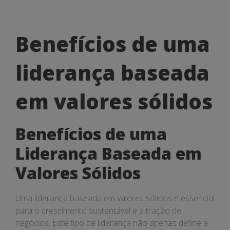
Benefícios
Benefícios de uma
de
liderança baseada
uma
liderança
em valores sólidos
baseada
Benefícios de uma
em
Liderança Baseada em
valores
Valores Sólidos
sólidos
Uma liderança baseada em valores sólidos é essencial
para o crescimento sustentável e a tração de
negócios. Este tipo de liderança não apenas define a