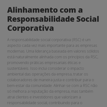
Alinhamento com a
Responsabilidade Social
Corporativa
A responsabilidade social corporativa (RSC) é um
aspecto cada vez mais importante para as empresas
modernas. Uma liderança baseada em valores sólidos
está naturalmente alinhada com os princípios da RSC,
promovendo práticas empresariais éticas e
sustentáveis. Isso inclui considerar o impacto
ambiental das operações da empresa, tratar os
colaboradores de maneira justa e contribuir para o
bem-estar da comunidade. Alinhar-se com a RSC não
só melhora a reputação da empresa, mas também
atrai clientes e investidores que valorizam a
responsabilidade social, contribuindo para o