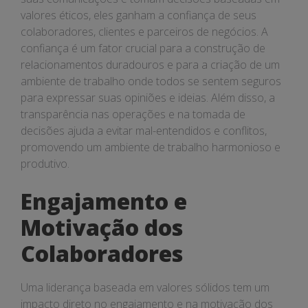
valores éticos, eles ganham a confiança de seus
colaboradores, clientes e parceiros de negócios. A
confiança é um fator crucial para a construção de
relacionamentos duradouros e para a criação de um
ambiente de trabalho onde todos se sentem seguros
para expressar suas opiniões e ideias. Além disso, a
transparência nas operações e na tomada de
decisões ajuda a evitar mal-entendidos e conflitos,
promovendo um ambiente de trabalho harmonioso e
produtivo.
Engajamento e
Motivação dos
Colaboradores
Uma liderança baseada em valores sólidos tem um
impacto direto no engajamento e na motivação dos