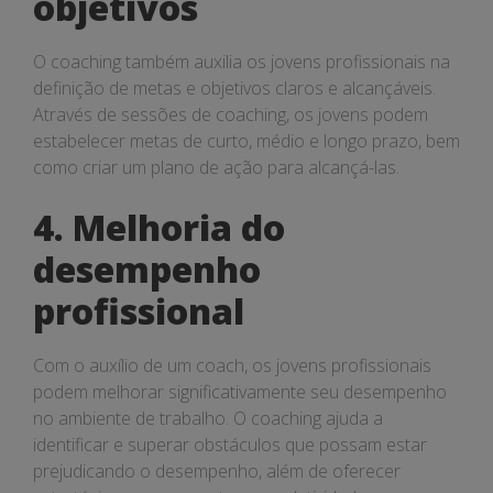
objetivos
O coaching também auxilia os jovens profissionais na
definição de metas e objetivos claros e alcançáveis.
Através de sessões de coaching, os jovens podem
estabelecer metas de curto, médio e longo prazo, bem
como criar um plano de ação para alcançá-las.
4. Melhoria do
desempenho
profissional
Com o auxílio de um coach, os jovens profissionais
podem melhorar significativamente seu desempenho
no ambiente de trabalho. O coaching ajuda a
identificar e superar obstáculos que possam estar
prejudicando o desempenho, além de oferecer