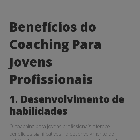
Benefícios
Benefícios do
do
Coaching Para
Coaching
Para
Jovens
Jovens
Profissionais
Profissionais
1. Desenvolvimento de
habilidades
O coaching para jovens profissionais oferece
benefícios significativos no desenvolvimento de