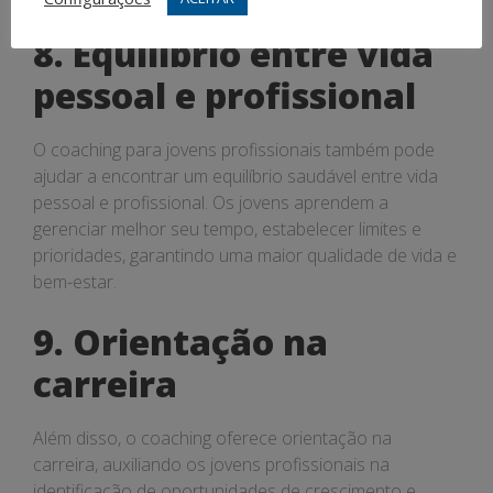
8. Equilíbrio entre vida
pessoal e profissional
O coaching para jovens profissionais também pode
ajudar a encontrar um equilíbrio saudável entre vida
pessoal e profissional. Os jovens aprendem a
gerenciar melhor seu tempo, estabelecer limites e
prioridades, garantindo uma maior qualidade de vida e
bem-estar.
9. Orientação na
carreira
Além disso, o coaching oferece orientação na
carreira, auxiliando os jovens profissionais na
identificação de oportunidades de crescimento e