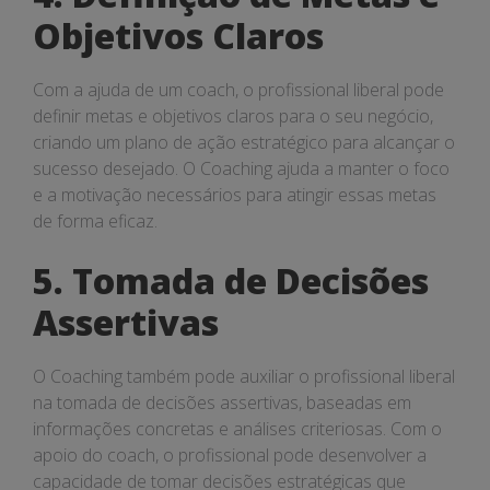
Objetivos Claros
Com a ajuda de um coach, o profissional liberal pode
definir metas e objetivos claros para o seu negócio,
criando um plano de ação estratégico para alcançar o
sucesso desejado. O Coaching ajuda a manter o foco
e a motivação necessários para atingir essas metas
de forma eficaz.
5. Tomada de Decisões
Assertivas
O Coaching também pode auxiliar o profissional liberal
na tomada de decisões assertivas, baseadas em
informações concretas e análises criteriosas. Com o
apoio do coach, o profissional pode desenvolver a
capacidade de tomar decisões estratégicas que