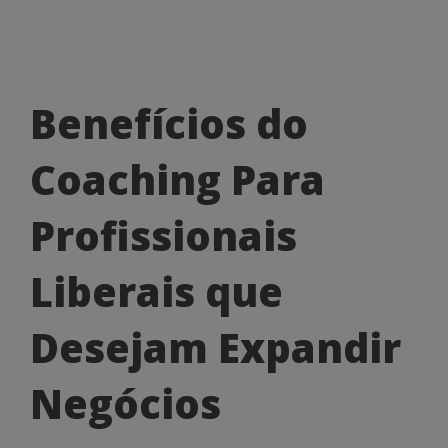
Benefícios
Benefícios do
do
Coaching Para
Coaching
Para
Profissionais
Profissionais
Liberais que
Liberais
que
Desejam Expandir
Desejam
Negócios
Expandir