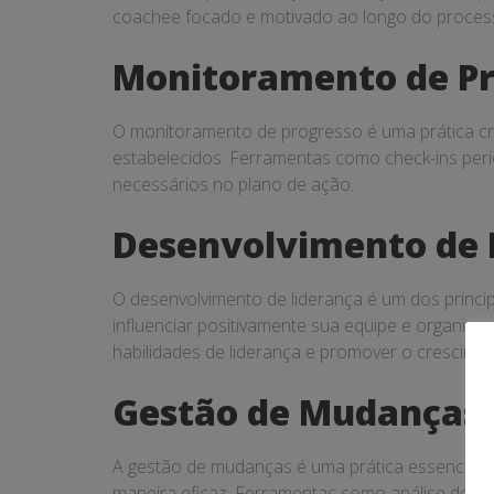
coachee focado e motivado ao longo do proces
Monitoramento de Pr
O monitoramento de progresso é uma prática cru
estabelecidos. Ferramentas como check-ins perió
necessários no plano de ação.
Desenvolvimento de 
O desenvolvimento de liderança é um dos princip
influenciar positivamente sua equipe e organiza
habilidades de liderança e promover o crescime
Gestão de Mudanças
A gestão de mudanças é uma prática essencial n
maneira eficaz. Ferramentas como análise de imp