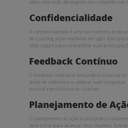
obter uma visão abrangente das competências do
Confidencialidade
A confidencialidade é uma das melhores prática
de coaching sejam mantidas em sigilo. Este prin
sinta seguro para compartilhar suas preocupaçõ
Feedback Contínuo
O feedback contínuo é uma prática essencial no 
áreas de melhoria e a celebrar suas conquistas
pessoal e profissional do coachee.
Planejamento de Açã
O planejamento de ação é uma prática fundamen
deve tomar para alcançar seus objetivos. Este p