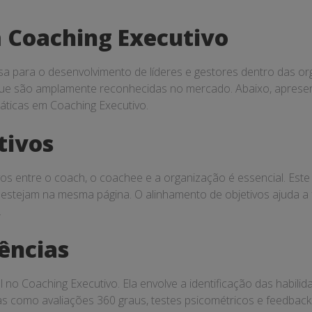
 Coaching Executivo
 para o desenvolvimento de líderes e gestores dentro das orga
que são amplamente reconhecidas no mercado. Abaixo, apresen
áticas em Coaching Executivo.
tivos
os entre o coach, o coachee e a organização é essencial. Este
 estejam na mesma página. O alinhamento de objetivos ajuda a
.
ências
l no Coaching Executivo. Ela envolve a identificação das habi
 como avaliações 360 graus, testes psicométricos e feedback