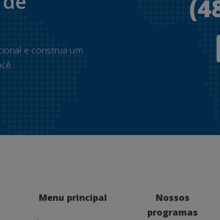
 de
(4
.
cional e construa um
cê.
Menu principal
Nossos
programas