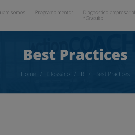
uem somos
Programa mentor
Diagnóstico empresarial
*Gratuito
Best Practices
Home
Glossário
B
Best Practices