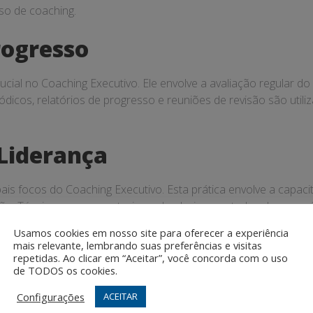
so de coaching.
ogresso
cial no Coaching Executivo. Ele envolve a avaliação regular d
dicos, relatórios de progresso e reuniões de revisão são utili
Liderança
ais focos do Coaching Executivo. Esta prática envolve a capac
ção. Técnicas como mentoring, role-playing e estudos de caso 
nto do coachee.
Usamos cookies em nosso site para oferecer a experiência
mais relevante, lembrando suas preferências e visitas
repetidas. Ao clicar em “Aceitar”, você concorda com o uso
de TODOS os cookies.
o Coaching Executivo. Ela envolve a preparação do coachee p
Configurações
ACEITAR
acto, comunicação estratégica e gestão de resistência são uti