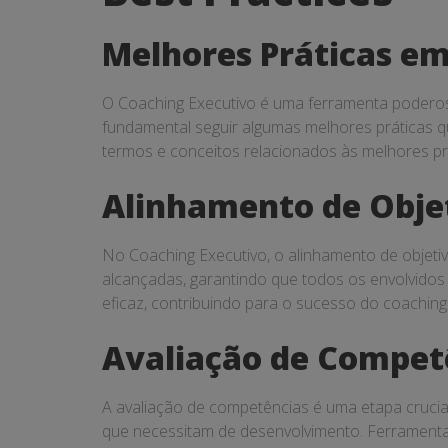
Practices
Melhores Práticas em
O Coaching Executivo é uma ferramenta poderosa
fundamental seguir algumas melhores práticas 
termos e conceitos relacionados às melhores pr
Alinhamento de Obje
No Coaching Executivo, o alinhamento de objetiv
alcançadas, garantindo que todos os envolvidos
eficaz, contribuindo para o sucesso do coaching
Avaliação de Compet
A avaliação de competências é uma etapa crucia
que necessitam de desenvolvimento. Ferramentas