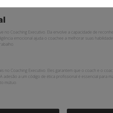
al
ve no Coaching Executivo. Ela envolve a capacidade de reconhe
igência emocional ajuda o coachee a melhorar suas habilidades
rabalho.
tais no Coaching Executivo. Eles garantem que o coach e o co
 adesão a um código de ética profissional é essencial para mant
to mútuo.