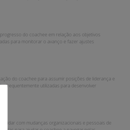
o progresso do coachee em relação aos objetivos
zadas para monitorar o avanço e fazer ajustes
itação do coachee para assumir posições de liderança e
são frequentemente utilizadas para desenvolver
ara lidar com mudanças organizacionais e pessoais de
lizadas para ajudar o coachee a navegar pelas