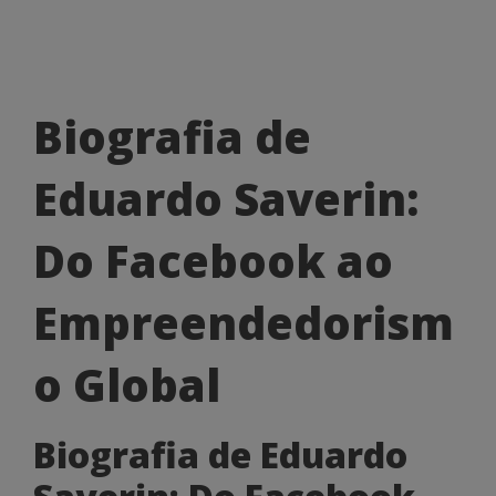
Biografia
Biografia de
de
Eduardo Saverin:
Eduardo
Saverin:
Do Facebook ao
Do
Empreendedorism
Facebook
ao
o Global
Empreendedorismo
Biografia de Eduardo
Global