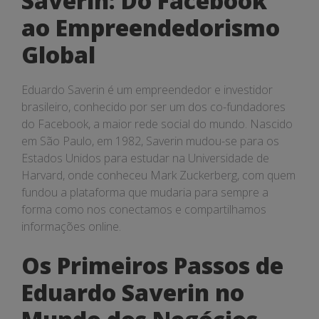
Saverin: Do Facebook
ao Empreendedorismo
Global
Eduardo Saverin é um empreendedor e investidor
brasileiro, conhecido por ser um dos co-fundadores
do Facebook, a maior rede social do mundo. Nascido
em São Paulo, em 1982, Saverin mudou-se para os
Estados Unidos para estudar na Universidade de
Harvard, onde conheceu Mark Zuckerberg, com quem
fundou a plataforma que mudaria para sempre a
forma como nos conectamos e compartilhamos
informações online.
Os Primeiros Passos de
Eduardo Saverin no