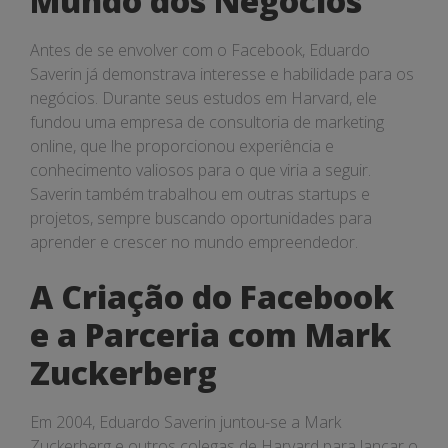
Mundo dos Negócios
Antes de se envolver com o Facebook, Eduardo
Saverin já demonstrava interesse e habilidade para os
negócios. Durante seus estudos em Harvard, ele
fundou uma empresa de consultoria de marketing
online, que lhe proporcionou experiência e
conhecimento valiosos para o que viria a seguir.
Saverin também trabalhou em outras startups e
projetos, sempre buscando oportunidades para
aprender e crescer no mundo empreendedor.
A Criação do Facebook
e a Parceria com Mark
Zuckerberg
Em 2004, Eduardo Saverin juntou-se a Mark
Zuckerberg e outros colegas de Harvard para lançar o