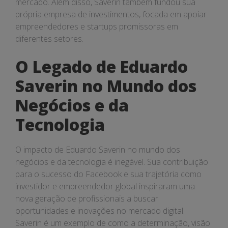
mercado. Além disso, Saverin também fundou sua
própria empresa de investimentos, focada em apoiar
empreendedores e startups promissoras em
diferentes setores.
O Legado de Eduardo
Saverin no Mundo dos
Negócios e da
Tecnologia
O impacto de Eduardo Saverin no mundo dos
negócios e da tecnologia é inegável. Sua contribuição
para o sucesso do Facebook e sua trajetória como
investidor e empreendedor global inspiraram uma
nova geração de profissionais a buscar
oportunidades e inovações no mercado digital.
Saverin é um exemplo de como a determinação, visão