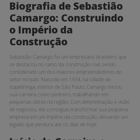
Biografia de Sebastião
Camargo: Construindo
o Império da
Construção
Sebastião Camargo foi um empresário brasileiro que
se destacou no ramo da construção civil, sendo
considerado um dos maiores empreendedores do
setor no país. Nascido em 1934, na cidade de
Itapetininga, interior de São Paulo, Camargo iniciou
sua carreira como pedreiro, trabalhando em
pequenas obras na região. Com determinação e visão
de negócios, ele conseguiu transformar sua pequena
empresa em um império da construção, deixando um
legado que perdura até os dias de hoje.