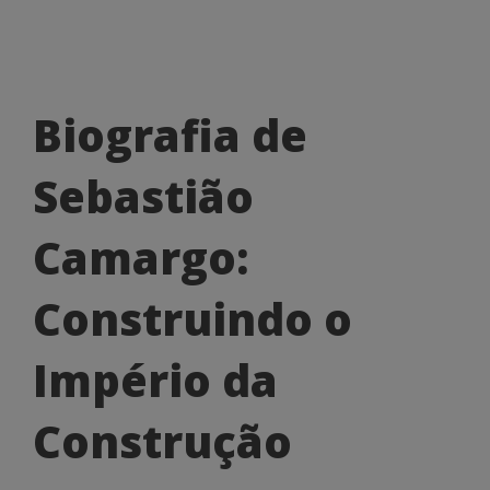
Biografia
Biografia de
de
Sebastião
Sebastião
Camargo:
Camargo:
Construindo
Construindo o
o
Império
Império da
da
Construção
Construção