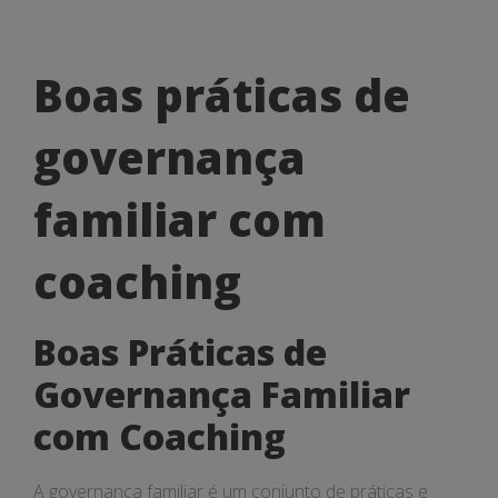
Boas
Boas práticas de
práticas
governança
de
governança
familiar com
familiar
coaching
com
coaching
Boas Práticas de
Governança Familiar
com Coaching
A governança familiar é um conjunto de práticas e