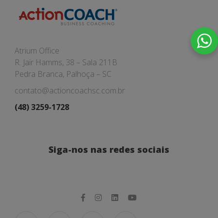
Atrium Office
R. Jair Hamms, 38 – Sala 211B
Pedra Branca, Palhoça – SC
contato@actioncoachsc.com.br
(48) 3259-1728
Siga-nos nas redes sociais