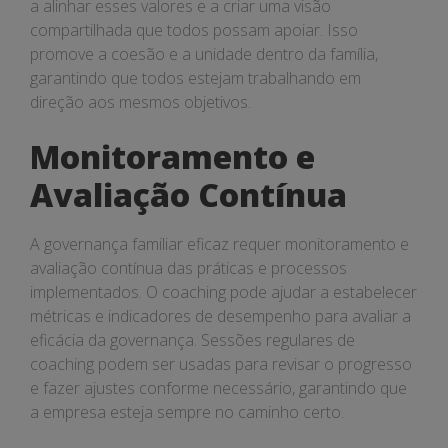
a alinhar esses valores e a criar uma visão
compartilhada que todos possam apoiar. Isso
promove a coesão e a unidade dentro da família,
garantindo que todos estejam trabalhando em
direção aos mesmos objetivos.
Monitoramento e
Avaliação Contínua
A governança familiar eficaz requer monitoramento e
avaliação contínua das práticas e processos
implementados. O coaching pode ajudar a estabelecer
métricas e indicadores de desempenho para avaliar a
eficácia da governança. Sessões regulares de
coaching podem ser usadas para revisar o progresso
e fazer ajustes conforme necessário, garantindo que
a empresa esteja sempre no caminho certo.