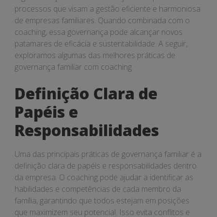
processos que visam a gestão eficiente e harmoniosa
de empresas familiares. Quando combinada com o
coaching, essa governança pode alcançar novos
patamares de eficácia e sustentabilidade. A seguir,
exploramos algumas das melhores práticas de
governança familiar com coaching.
Definição Clara de
Papéis e
Responsabilidades
Uma das principais práticas de governança familiar é a
definição clara de papéis e responsabilidades dentro
da empresa. O coaching pode ajudar a identificar as
habilidades e competências de cada membro da
família, garantindo que todos estejam em posições
que maximizem seu potencial. Isso evita conflitos e