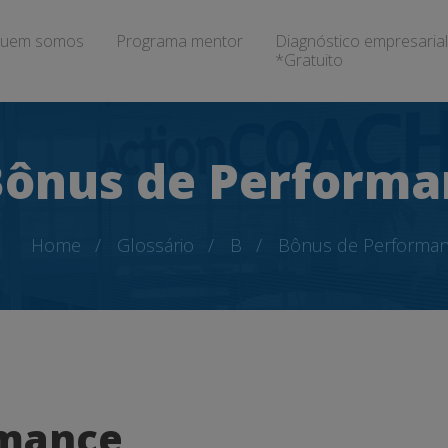
uem somos
Programa mentor
Diagnóstico empresarial
*Gratuito
ônus de Performa
Home
Glossário
B
Bônus de Performa
rmance