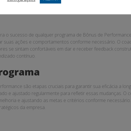
ificar e mitigar esses desafios, fornecendo orientação e supo
ara o sucesso de qualquer programa de Bônus de Performance
r suas ações e comportamentos conforme necessário. O coach
ores se sintam confortáveis em dar e receber feedback constr
dizado contínuo.
Programa
formance são etapas cruciais para garantir sua eficácia a lo
do e ajustado regularmente para refletir essas mudanças. O c
melhoria e ajustando as metas e critérios conforme necessári
tratégicos da empresa.