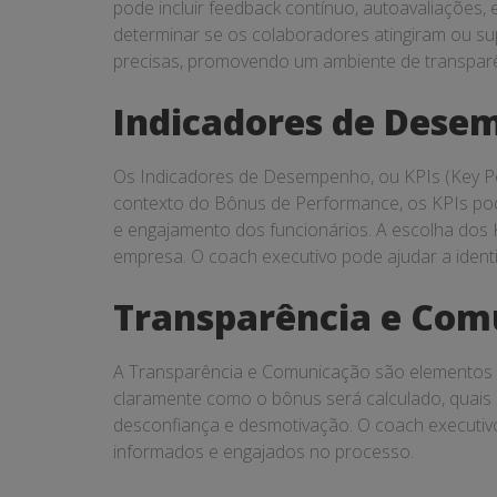
pode incluir feedback contínuo, autoavaliações
determinar se os colaboradores atingiram ou sup
precisas, promovendo um ambiente de transparê
Indicadores de Desem
Os Indicadores de Desempenho, ou KPIs (Key Per
contexto do Bônus de Performance, os KPIs podem
e engajamento dos funcionários. A escolha dos K
empresa. O coach executivo pode ajudar a identi
Transparência e Com
A Transparência e Comunicação são elementos 
claramente como o bônus será calculado, quais 
desconfiança e desmotivação. O coach executivo
informados e engajados no processo.