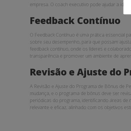
empresa. O coach executivo pode ajudar a ident
Feedback Contínuo
O Feedback Contínuo é uma prática essencial p
sobre seu desempenho, para que possam ajusta
feedback contínuo, onde os líderes e colaborad
transparência e promover um ambiente de apren
Revisão e Ajuste do 
A Revisão e Ajuste do Programa de Bônus de Per
mudança, e o programa de bônus deve ser revisa
periódicas do programa, identificando áreas de 
relevante e eficaz, alinhado com os objetivos es