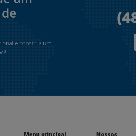
 de
(4
.
cional e construa um
cê.
Menu principal
Nossos