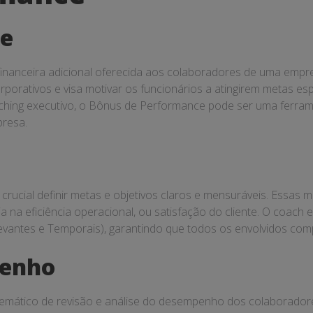
ce
nceira adicional oferecida aos colaboradores de uma empres
porativos e visa motivar os funcionários a atingirem metas es
ching executivo, o Bônus de Performance pode ser uma ferrame
presa.
 crucial definir metas e objetivos claros e mensuráveis. Essa
a eficiência operacional, ou satisfação do cliente. O coach e
elevantes e Temporais), garantindo que todos os envolvidos c
penho
mático de revisão e análise do desempenho dos colaboradore