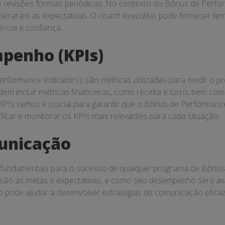
, e revisões formais periódicas. No contexto do Bônus de Perf
eraram as expectativas. O coach executivo pode fornecer ferra
ncia e confiança.
penho (KPIs)
formance Indicators), são métricas utilizadas para medir o p
 incluir métricas financeiras, como receita e lucro, bem como
PIs certos é crucial para garantir que o Bônus de Performance
ficar e monitorar os KPIs mais relevantes para cada situação.
unicação
fundamentais para o sucesso de qualquer programa de Bônus
são as metas e expectativas, e como seu desempenho será avali
 pode ajudar a desenvolver estratégias de comunicação efica