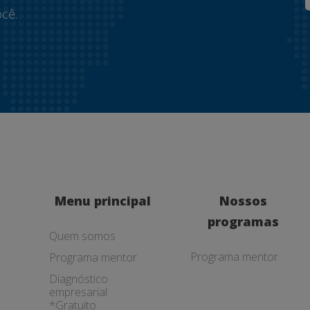
cê.
Menu principal
Nossos
programas
Quem somos
Programa mentor
Programa mentor
Diagnóstico
empresarial
*Gratuito