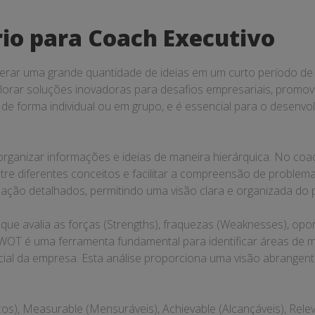
rio para Coach Executivo
a gerar uma grande quantidade de ideias em um curto período d
orar soluções inovadoras para desafios empresariais, promove
a de forma individual ou em grupo, e é essencial para o desenvo
rganizar informações e ideias de maneira hierárquica. No coac
tre diferentes conceitos e facilitar a compreensão de problemas
 de ação detalhados, permitindo uma visão clara e organizada d
que avalia as forças (Strengths), fraquezas (Weaknesses), opo
SWOT é uma ferramenta fundamental para identificar áreas de 
al da empresa. Esta análise proporciona uma visão abrangente 
cos), Measurable (Mensuráveis), Achievable (Alcançáveis), Rele