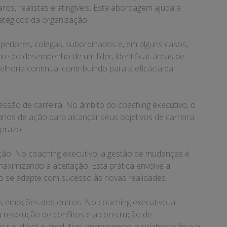
os, realistas e atingíveis. Esta abordagem ajuda a
ratégicos da organização.
uperiores, colegas, subordinados e, em alguns casos,
te do desempenho de um líder, identificar áreas de
lhoria contínua, contribuindo para a eficácia da
ssão de carreira. No âmbito do coaching executivo, o
lanos de ação para alcançar seus objetivos de carreira.
 prazo.
ção. No coaching executivo, a gestão de mudanças é
aximizando a aceitação. Esta prática envolve a
ão se adapte com sucesso às novas realidades.
s emoções dos outros. No coaching executivo, a
 a resolução de conflitos e a construção de
alho saudável e produtivo, promovendo a colaboração e o