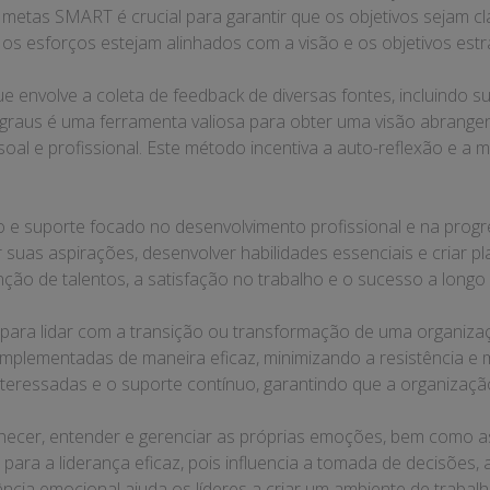
etas SMART é crucial para garantir que os objetivos sejam clar
 os esforços estejam alinhados com a visão e os objetivos est
 envolve a coleta de feedback de diversas fontes, incluindo s
 graus é uma ferramenta valiosa para obter uma visão abrangen
l e profissional. Este método incentiva a auto-reflexão e a me
e suporte focado no desenvolvimento profissional e na progre
ar suas aspirações, desenvolver habilidades essenciais e criar p
nção de talentos, a satisfação no trabalho e o sucesso a longo
para lidar com a transição ou transformação de uma organiza
mplementadas de maneira eficaz, minimizando a resistência e m
nteressadas e o suporte contínuo, garantindo que a organizaç
ecer, entender e gerenciar as próprias emoções, bem como a
 para a liderança eficaz, pois influencia a tomada de decisões,
gência emocional ajuda os líderes a criar um ambiente de trab