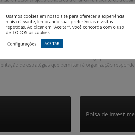
Usamos cookies em nosso site para oferecer a experiência
or experiente oferece conselhos, apoio e conhecimento a um 
mais relevante, lembrando suas preferências e visitas
repetidas. Ao clicar em “Aceitar”, você concorda com o uso
imento de habilidades de liderança, a transferência de conheci
de TODOS os cookies.
ibui para o desenvolvimento contínuo e o sucesso dos líderes.
Configurações
ACEITAR
a organização de se adaptar e prosperar em face de adversid
garantir a sustentabilidade e o sucesso a longo prazo. Desenvol
ementação de estratégias que permitam à organização responde
Bolsa de Investim