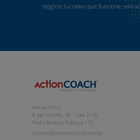
negócio lucrativo que funcione sem vo
Atrium Office
R. Jair Hamms, 38 – Sala 211B
Pedra Branca, Palhoça – SC
contato@actioncoachsc.com.br