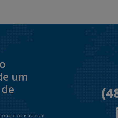
to
de um
 de
(4
.
cional e construa um