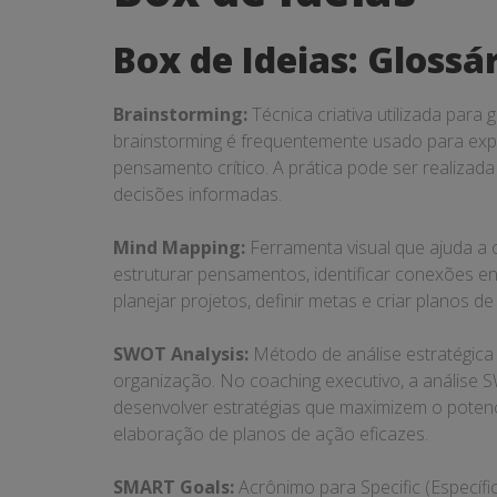
de
Box de Ideias: Glossá
Ideias
Brainstorming:
Técnica criativa utilizada par
brainstorming é frequentemente usado para expl
pensamento crítico. A prática pode ser realizad
decisões informadas.
Mind Mapping:
Ferramenta visual que ajuda a o
estruturar pensamentos, identificar conexões en
planejar projetos, definir metas e criar planos
SWOT Analysis:
Método de análise estratégica 
organização. No coaching executivo, a análise 
desenvolver estratégias que maximizem o potenci
elaboração de planos de ação eficazes.
SMART Goals:
Acrônimo para Specific (Específi