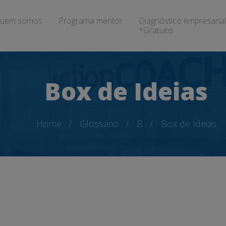
uem somos
Programa mentor
Diagnóstico empresarial
*Gratuito
Box de Ideias
Home
Glossário
B
Box de Ideias