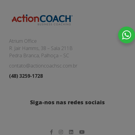
Atrium Office
R. Jair Hamms, 38 – Sala 211B
Pedra Branca, Palhoça – SC
contato@actioncoachsc.com.br
(48) 3259-1728
Siga-nos nas redes sociais