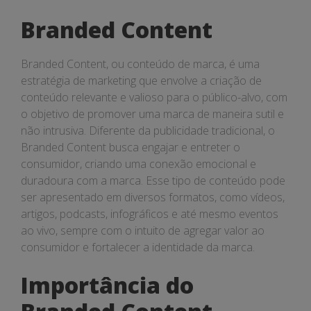
Content
Branded Content
Branded Content, ou conteúdo de marca, é uma
estratégia de marketing que envolve a criação de
conteúdo relevante e valioso para o público-alvo, com
o objetivo de promover uma marca de maneira sutil e
não intrusiva. Diferente da publicidade tradicional, o
Branded Content busca engajar e entreter o
consumidor, criando uma conexão emocional e
duradoura com a marca. Esse tipo de conteúdo pode
ser apresentado em diversos formatos, como vídeos,
artigos, podcasts, infográficos e até mesmo eventos
ao vivo, sempre com o intuito de agregar valor ao
consumidor e fortalecer a identidade da marca.
Importância do