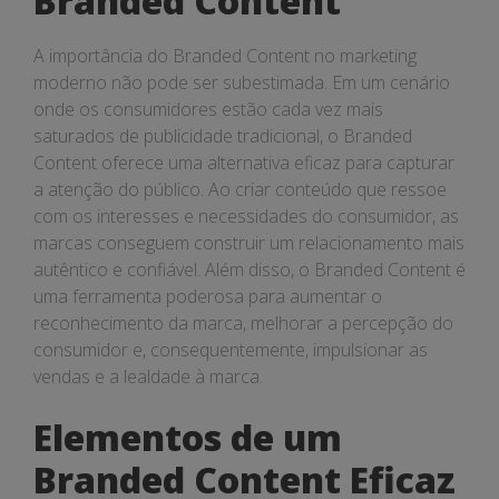
Branded Content
A importância do Branded Content no marketing
moderno não pode ser subestimada. Em um cenário
onde os consumidores estão cada vez mais
saturados de publicidade tradicional, o Branded
Content oferece uma alternativa eficaz para capturar
a atenção do público. Ao criar conteúdo que ressoe
com os interesses e necessidades do consumidor, as
marcas conseguem construir um relacionamento mais
autêntico e confiável. Além disso, o Branded Content é
uma ferramenta poderosa para aumentar o
reconhecimento da marca, melhorar a percepção do
consumidor e, consequentemente, impulsionar as
vendas e a lealdade à marca.
Elementos de um
Branded Content Eficaz