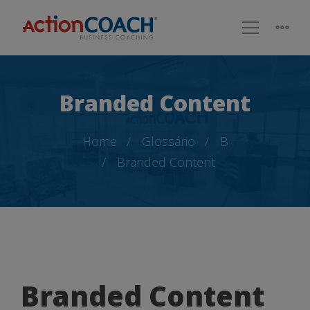
Branded Content
Home
Glossário
B
Branded Content
Branded
Branded Content