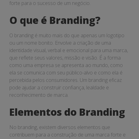
forte para o sucesso de um negócio.
O que é Branding?
O branding é muito mais do que apenas um logotipo
ou um nome bonito. Envolve a criação de uma
identidade visual, verbal e emocional para uma marca,
que reflete seus valores, missão e visão. É a forma
como uma empresa se apresenta ao mundo, como
ela se comunica com seu público-alvo e como ela é
percebida pelos consumidores. Um branding eficaz
pode ajudar a construir confiança, lealdade e
reconhecimento de marca.
Elementos do Branding
No branding, existem diversos elementos que
contribuem para a construção de uma marca forte e