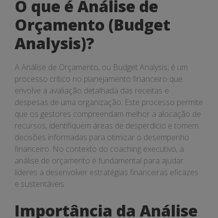
O que é Análise de
Orçamento (Budget
Analysis)?
A Análise de Orçamento, ou Budget Analysis, é um
processo crítico no planejamento financeiro que
envolve a avaliação detalhada das receitas e
despesas de uma organização. Este processo permite
que os gestores compreendam melhor a alocação de
recursos, identifiquem áreas de desperdício e tomem
decisões informadas para otimizar o desempenho
financeiro. No contexto do coaching executivo, a
análise de orçamento é fundamental para ajudar
líderes a desenvolver estratégias financeiras eficazes
e sustentáveis.
Importância da Análise