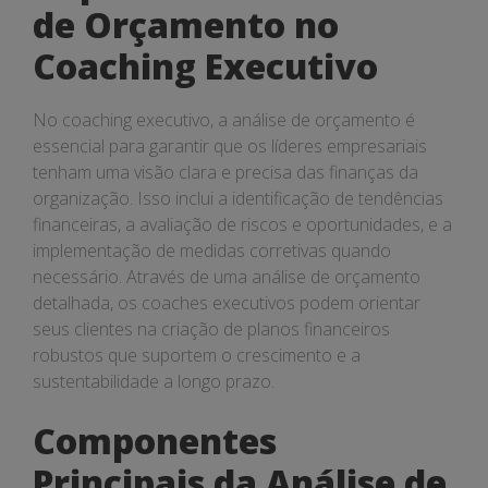
de Orçamento no
Coaching Executivo
No coaching executivo, a análise de orçamento é
essencial para garantir que os líderes empresariais
tenham uma visão clara e precisa das finanças da
organização. Isso inclui a identificação de tendências
financeiras, a avaliação de riscos e oportunidades, e a
implementação de medidas corretivas quando
necessário. Através de uma análise de orçamento
detalhada, os coaches executivos podem orientar
seus clientes na criação de planos financeiros
robustos que suportem o crescimento e a
sustentabilidade a longo prazo.
Componentes
Principais da Análise de