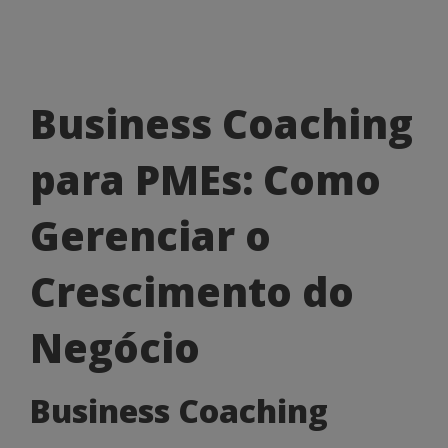
Business
Business Coaching
Coaching
para PMEs: Como
para
PMEs:
Gerenciar o
Como
Crescimento do
Gerenciar
o
Negócio
Crescimento
Business Coaching
do