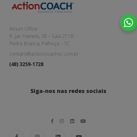
Atrium Office
R. Jair Hamms, 38 – Sala 211B
Pedra Branca, Palhoça – SC
contato@actioncoachsc.com.br
(48) 3259-1728
Siga-nos nas redes sociais