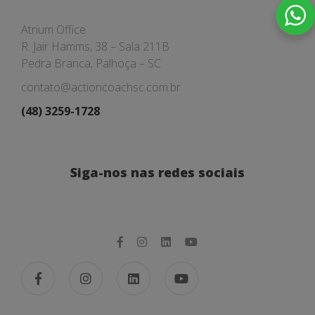
Atrium Office
R. Jair Hamms, 38 – Sala 211B
Pedra Branca, Palhoça – SC
contato@actioncoachsc.com.br
(48) 3259-1728
Siga-nos nas redes sociais