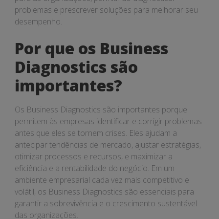
problemas e prescrever soluções para melhorar seu
desempenho.
Por que os Business
Diagnostics são
importantes?
Os Business Diagnostics são importantes porque
permitem às empresas identificar e corrigir problemas
antes que eles se tornem crises. Eles ajudam a
antecipar tendências de mercado, ajustar estratégias,
otimizar processos e recursos, e maximizar a
eficiência e a rentabilidade do negócio. Em um
ambiente empresarial cada vez mais competitivo e
volátil, os Business Diagnostics são essenciais para
garantir a sobrevivência e o crescimento sustentável
das organizações.