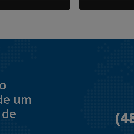
to
de um
 de
(4
.