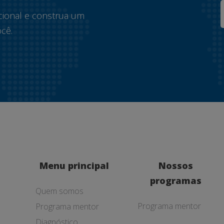
cional e construa um
cê.
Menu principal
Nossos
programas
Quem somos
Programa mentor
Programa mentor
Diagnóstico