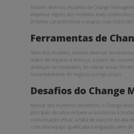
Existem diversos modelos de Change Managemen
empresa. Alguns dos modelos mais conhecidos 
próprias características e etapas, mas todos 
Ferramentas de Cha
Além dos modelos, existem diversas ferramentas
matriz de impacto e esforço, o plano de comunic
avaliação de resultados. Ao utilizar essas ferr
sustentabilidade do negócio a longo prazo.
Desafios do Change
Apesar dos inúmeros benefícios, o Change Man
principais desafios incluem a resistência à mudan
comunicação eficaz, a falta de suporte da alta 
com uma equipe qualificada e engajada, além de 