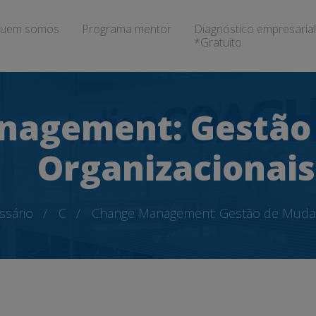
uem somos
Programa mentor
Diagnóstico empresarial
*Gratuito
nagement: Gestão
Organizacionais
ssário
C
Change Management: Gestão de Mudan