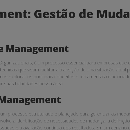
ent: Gestão de Muda
ge Management
anizacionais, é um processo essencial para empresas que d
técnicas que visam facilitar a transição de uma situação atual
emos explorar os principais conceitos e ferramentas relacion
r suas habilidades nessa área.
e Management
m processo estruturado e planejado para gerenciar as mudan
nvolve a identificação de necessidades de mudança, a definiçã
essadas e a avaliação contínua dos resultados. Em um cenári