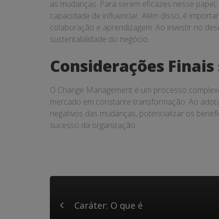
as mudanças. Para serem eficazes nesse papel, os
capacidade de influenciar. Além disso, é import
colaboração e aprendizagem. Ao investir no de
sustentabilidade do negócio.
Considerações Finai
O Change Management é um processo complexo e
mercado em constante transformação. Ao adota
negativos das mudanças, potencializar os benefí
sucesso da organização.
Caráter: O que é