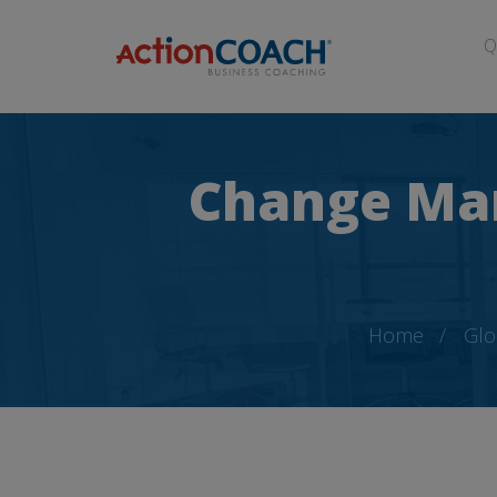
Q
Change Ma
Home
Glo