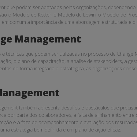
t que podem ser adotados pelas organizações, dependendo d
são o Modelo de Kotter, o Modelo de Lewin, o Modelo de Pro
têm em comum a importância de uma abordagem estruturada e pl
nge Management
 e técnicas que podem ser utilizadas no processo de Change M
ação, o plano de capacitação, a análise de stakeholders, a ges
amentas de forma integrada e estratégica, as organizações co
 Management
agement também apresenta desafios e obstáculos que precisam
ça por parte dos colaboradores, a falta de alinhamento entre os
direção e a falta de acompanhamento e avaliação dos resultado
uma estratégia bem definida e um plano de ação eficaz.