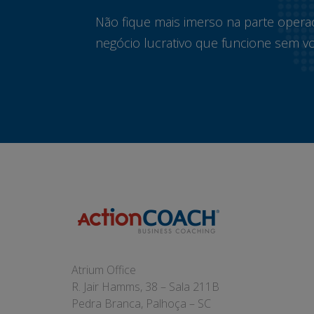
Não fique mais imerso na parte opera
negócio lucrativo que funcione sem vo
Atrium Office
R. Jair Hamms, 38 – Sala 211B
Pedra Branca, Palhoça – SC