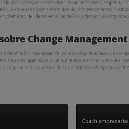
 líderes precisam desenvolver habilidades como empatia, comunic
ante que os líderes sejam exemplos de comportamentos e atitu
senvolvimento de líderes em Change Management, as organiza
s sobre Change Management
 desafiador, mas essencial para as organizações que deseja
r uma abordagem estruturada, planejada e orientada para res
cios e garantir a sustentabilidade do negócio a longo prazo. I
Coach empresarial